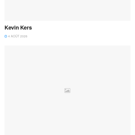
Kevin Kers
4 AOÛT 2026