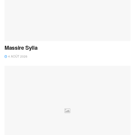
Massire Sylla
4 AOÛT 2026