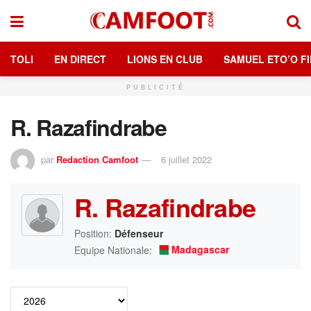
TOLI
EN DIRECT
LIONS EN CLUB
SAMUEL ETO’O FI
PUBLICITÉ
R. Razafindrabe
par
Redaction Camfoot
6 juillet 2022
R. Razafindrabe
Position:
Défenseur
Madagascar
Equipe Nationale: