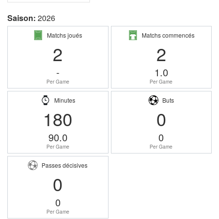
Saison:
2026
Matchs joués
Matchs commencés
2
2
-
1.0
Per Game
Per Game
Minutes
Buts
180
0
90.0
0
Per Game
Per Game
Passes décisives
0
0
Per Game