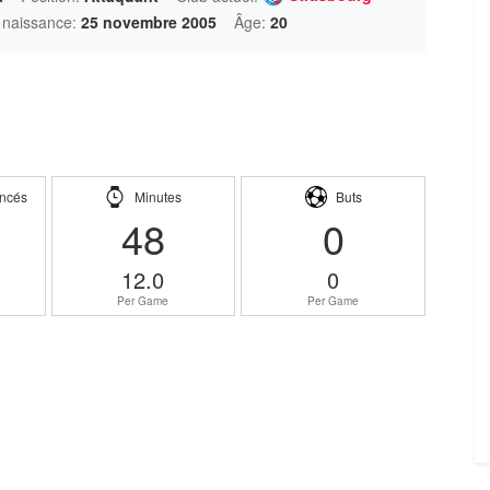
 naissance:
25 novembre 2005
Âge:
20
ncés
Minutes
Buts
48
0
12.0
0
Per Game
Per Game