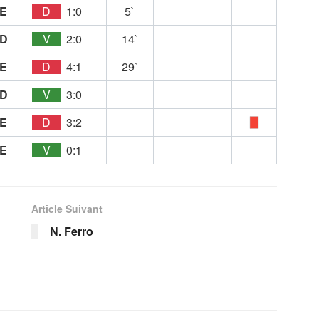
E
D
1:0
5`
D
V
2:0
14`
E
D
4:1
29`
D
V
3:0
E
D
3:2
E
V
0:1
Article Suivant
N. Ferro