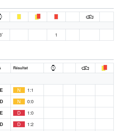
8′
1
A
Résultat
E
N
1:1
D
N
0:0
E
D
1:0
D
D
1:2