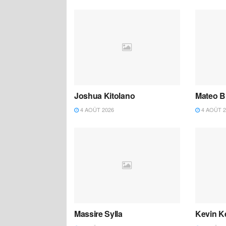
Joshua Kitolano
Mateo B
4 AOÛT 2026
4 AOÛT 2
Massire Sylla
Kevin K