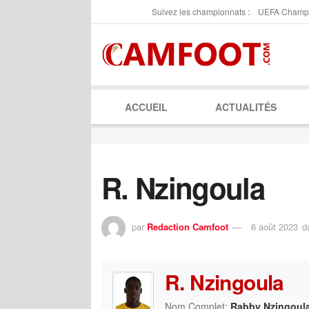
Suivez les championnats :
UEFA Champ
ACCUEIL
ACTUALITÉS
R. Nzingoula
par
Redaction Camfoot
6 août 2023
d
R. Nzingoula
Nom Complet:
Rabby Nzingoul