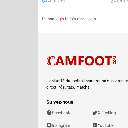
4 AOÛT 2026
4 AOÛT 2
Please
login
to join discussion
L'actualité du football camerounais, scores e
direct, résultats, matchs
Suivez‑nous
Facebook
X (Twitter)
Instagram
YouTube