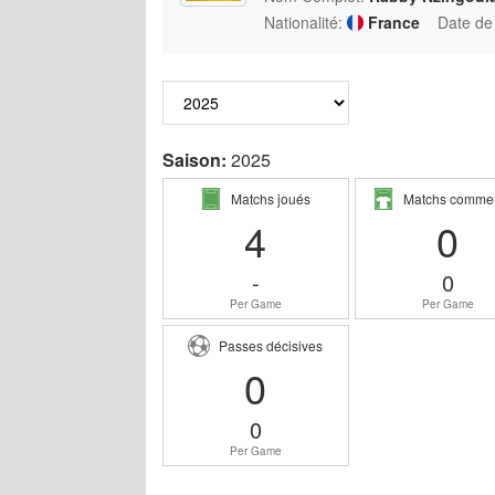
Nationalité:
France
Date de
Saison:
2025
Matchs joués
Matchs comme
4
0
-
0
Per Game
Per Game
Passes décisives
0
0
Per Game