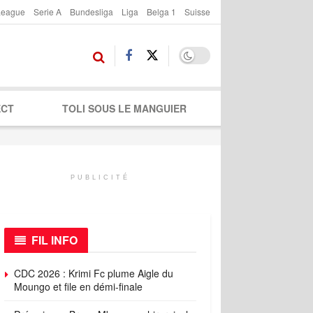
League
Serie A
Bundesliga
Liga
Belga 1
Suisse
ECT
TOLI SOUS LE MANGUIER
PUBLICITÉ
FIL INFO
CDC 2026 : Krimi Fc plume Aigle du
Moungo et file en démi-finale