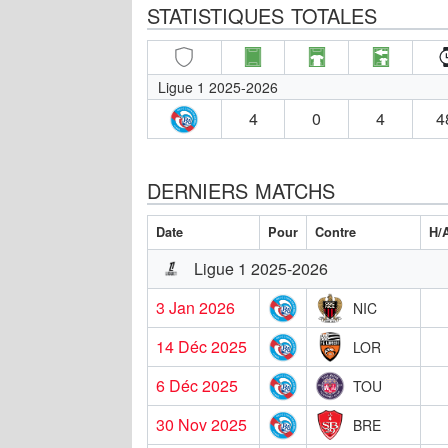
STATISTIQUES TOTALES
Ligue 1 2025-2026
4
0
4
4
DERNIERS MATCHS
Date
Pour
Contre
H/
Ligue 1 2025-2026
3 Jan 2026
NIC
14 Déc 2025
LOR
6 Déc 2025
TOU
30 Nov 2025
BRE