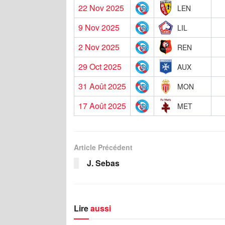
22 Nov 2025
LEN
9 Nov 2025
LIL
2 Nov 2025
REN
29 Oct 2025
AUX
31 Août 2025
MON
17 Août 2025
MET
Article Précédent
J. Sebas
Lire
aussi