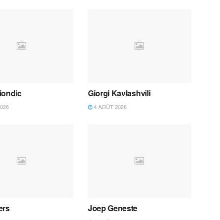
iondic
Giorgi Kavlashvili
026
4 AOÛT 2026
ers
Joep Geneste