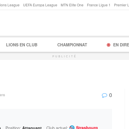
ions League
UEFA Europa League
MTN Elite One
France Ligue 1
Premier 
LIONS EN CLUB
CHAMPIONNAT
EN DIR
PUBLICITÉ
0
ans
Strasbourg
a
Position:
Attaquant
Club actuel: