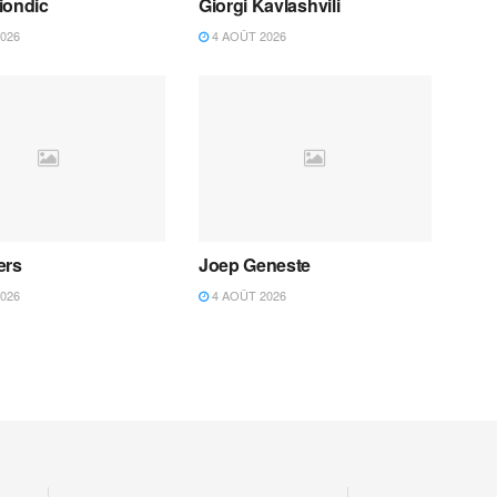
iondic
Giorgi Kavlashvili
026
4 AOÛT 2026
ers
Joep Geneste
026
4 AOÛT 2026