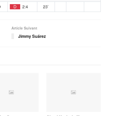
D
D
2:4
23`
Article Suivant
Jimmy Suárez