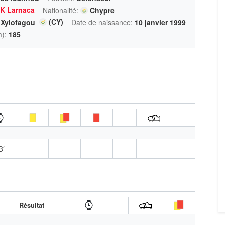
K Larnaca
Nationalité:
Chypre
(CY)
Xylofagou
Date de naissance:
10 janvier 1999
m):
185
3′
Résultat