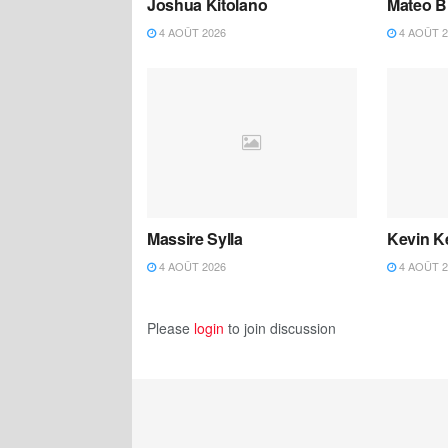
Joshua Kitolano
Mateo B
4 AOÛT 2026
4 AOÛT 2
Massire Sylla
Kevin K
4 AOÛT 2026
4 AOÛT 2
Please
login
to join discussion