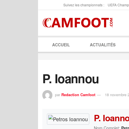
Suivez les championnats :
UEFA Champ
ACCUEIL
ACTUALITÉS
P. Ioannou
par
Redaction Camfoot
18 novembre 
P. Ioann
Nom Complet:
Pet