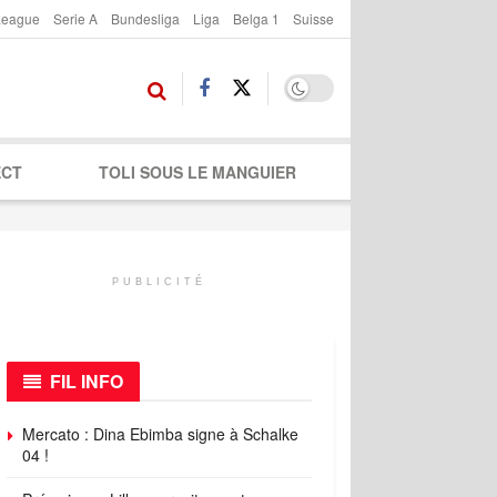
League
Serie A
Bundesliga
Liga
Belga 1
Suisse
ECT
TOLI SOUS LE MANGUIER
PUBLICITÉ
FIL INFO
Mercato : Dina Ebimba signe à Schalke
04 !