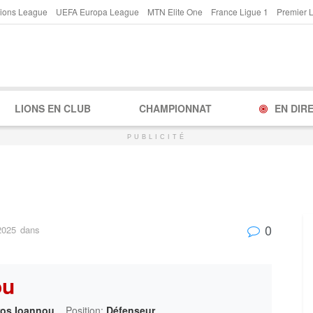
ions League
UEFA Europa League
MTN Elite One
France Ligue 1
Premier 
LIONS EN CLUB
CHAMPIONNAT
EN DIR
PUBLICITÉ
0
2025
dans
ou
ros Ioannou
Position:
Défenseur