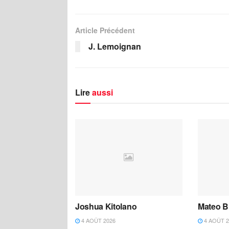
Article Précédent
J. Lemoignan
Lire
aussi
Joshua Kitolano
Mateo B
4 AOÛT 2026
4 AOÛT 2