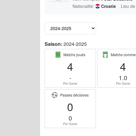
Nationalité:
Croatie
Lieu de
Saison:
2024-2025
Matchs joués
Matchs comme
4
4
-
1.0
Per Game
Per Game
Passes décisives
0
0
Per Game