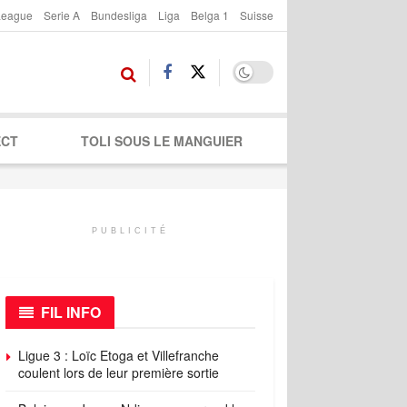
League
Serie A
Bundesliga
Liga
Belga 1
Suisse
ECT
TOLI SOUS LE MANGUIER
PUBLICITÉ
FIL INFO
Ligue 3 : Loïc Etoga et Villefranche
coulent lors de leur première sortie