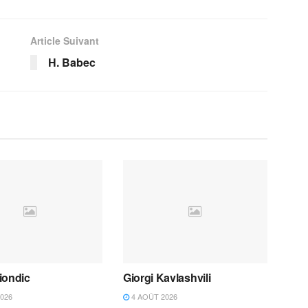
Article Suivant
H. Babec
iondic
Giorgi Kavlashvili
026
4 AOÛT 2026