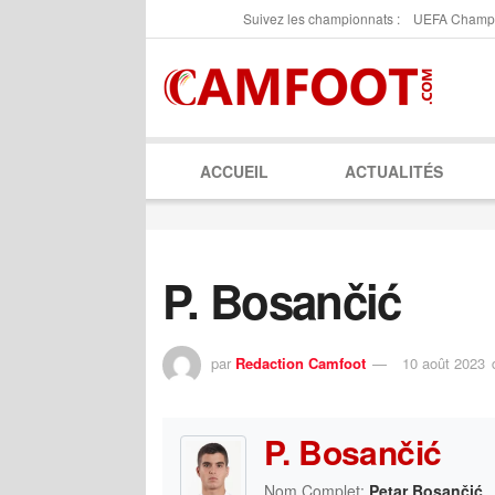
Suivez les championnats :
UEFA Champ
ACCUEIL
ACTUALITÉS
P. Bosančić
par
Redaction Camfoot
10 août 2023
P. Bosančić
Nom Complet:
Petar Bosančić