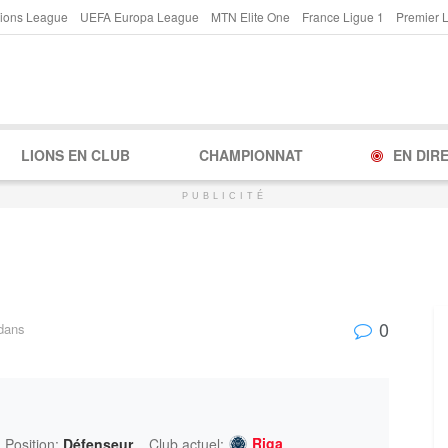
ions League
UEFA Europa League
MTN Elite One
France Ligue 1
Premier 
LIONS EN CLUB
CHAMPIONNAT
EN DIR
PUBLICITÉ
0
dans
Riga
Position:
Défenseur
Club actuel: