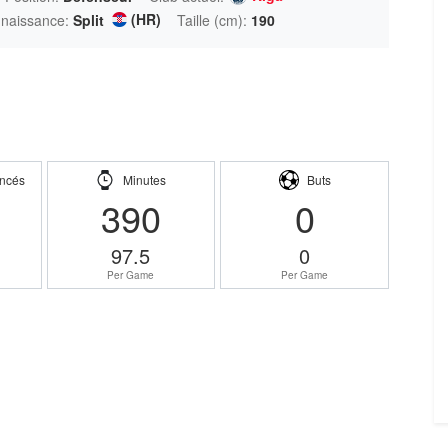
(HR)
 naissance:
Split
Taille (cm):
190
ncés
Minutes
Buts
390
0
97.5
0
Per Game
Per Game