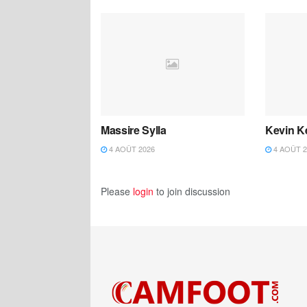
Massire Sylla
Kevin K
4 AOÛT 2026
4 AOÛT 2
Please
login
to join discussion