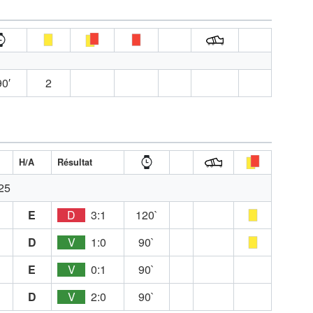
0′
2
H/A
Résultat
25
E
D
3:1
120`
D
V
1:0
90`
E
V
0:1
90`
D
V
2:0
90`