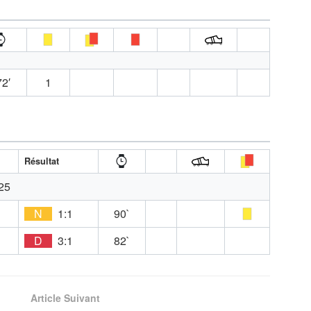
2′
1
Résultat
25
N
1:1
90`
D
3:1
82`
Article Suivant