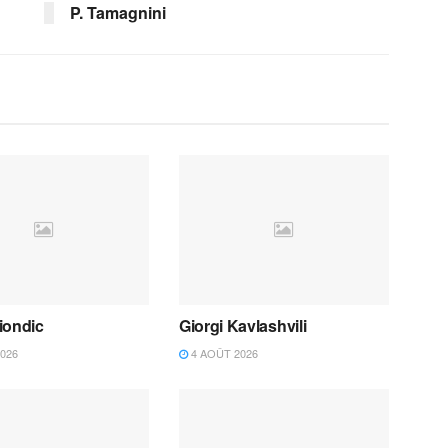
P. Tamagnini
iondic
Giorgi Kavlashvili
026
4 AOÛT 2026