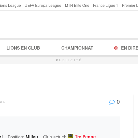
ions League
UEFA Europa League
MTN Elite One
France Ligue 1
Premier 
LIONS EN CLUB
CHAMPIONNAT
EN DIR
PUBLICITÉ
0
ans
Tre Penne
ni
Position:
Milieu
Club actuel: