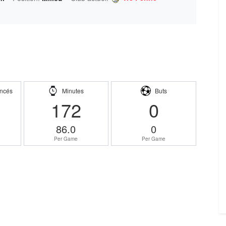
ncés
Minutes
Buts
172
0
86.0
0
Per Game
Per Game