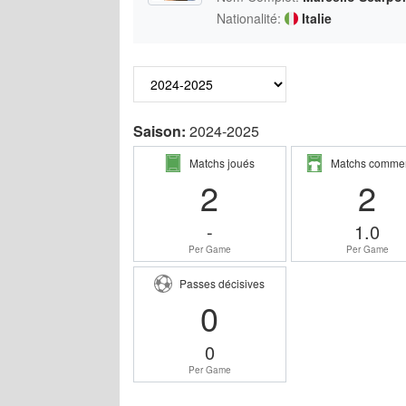
Nationalité:
Italie
Saison:
2024-2025
Matchs joués
Matchs comme
2
2
-
1.0
Per Game
Per Game
Passes décisives
0
0
Per Game