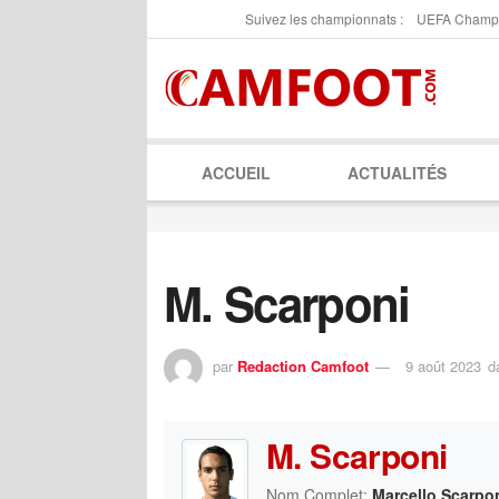
Suivez les championnats :
UEFA Champ
ACCUEIL
ACTUALITÉS
M. Scarponi
par
Redaction Camfoot
9 août 2023
d
M. Scarponi
Nom Complet:
Marcello Scarpo