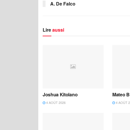
A. De Falco
Lire
aussi
Joshua Kitolano
Mateo B
4 AOÛT 2026
4 AOÛT 2