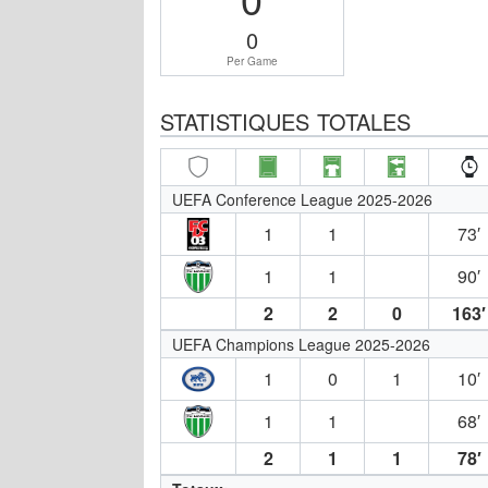
0
Per Game
STATISTIQUES TOTALES
UEFA Conference League 2025-2026
1
1
73′
1
1
90′
2
2
0
163′
UEFA Champions League 2025-2026
1
0
1
10′
1
1
68′
2
1
1
78′