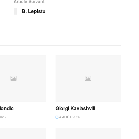
Article Suivant
B. Lepistu
iondic
Giorgi Kavlashvili
026
4 AOÛT 2026