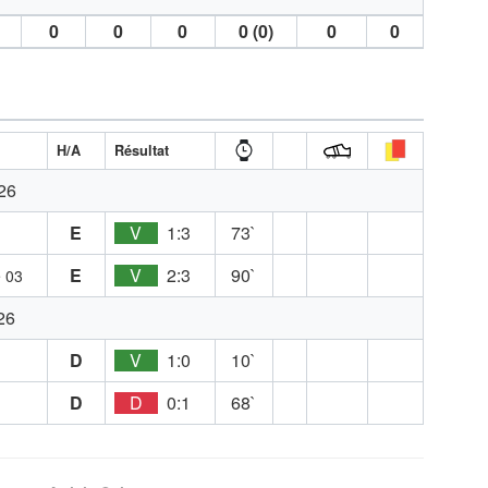
0
0
0
0 (0)
0
0
H/A
Résultat
26
E
V
1:3
73`
E
V
2:3
90`
e 03
26
D
V
1:0
10`
D
D
0:1
68`