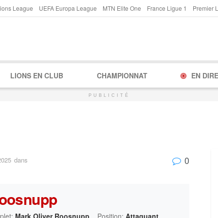
ions League
UEFA Europa League
MTN Elite One
France Ligue 1
Premier 
LIONS EN CLUB
CHAMPIONNAT
EN DIR
PUBLICITÉ
0
2025
dans
Roosnupp
let:
Mark Oliver Roosnupp
Position:
Attaquant