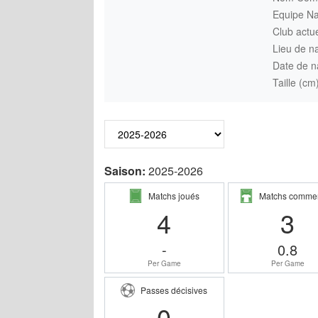
Equipe Na
Club actue
Lieu de n
Date de n
Taille (cm
Saison:
2025-2026
Matchs joués
Matchs comme
4
3
-
0.8
Per Game
Per Game
Passes décisives
0