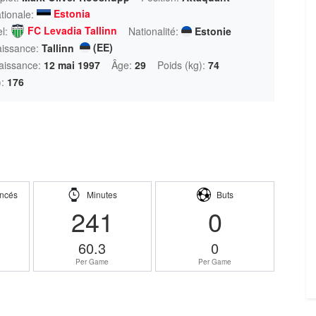
Estonia
tionale:
FC Levadia Tallinn
l:
Nationalité:
Estonie
(EE)
aissance:
Tallinn
aissance:
12 mai 1997
Âge:
29
Poids (kg):
74
):
176
ncés
Minutes
Buts
241
0
60.3
0
Per Game
Per Game