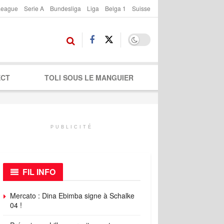
League
Serie A
Bundesliga
Liga
Belga 1
Suisse
ECT
TOLI SOUS LE MANGUIER
PUBLICITÉ
FIL INFO
Mercato : Dina Ebimba signe à Schalke
04 !