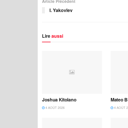
Article Précédent
I. Yakovlev
Lire
aussi
Joshua Kitolano
Mateo B
4 AOÛT 2026
4 AOÛT 2