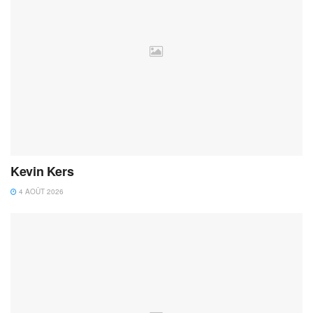
Kevin Kers
4 AOÛT 2026