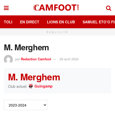
TOLI
EN DIRECT
LIONS EN CLUB
SAMUEL ETO’O FI
PUBLICITÉ
M. Merghem
par
Redaction Camfoot
29 avril 2024
M. Merghem
Guingamp
Club actuel: