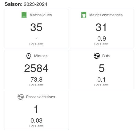
Saison:
2023-2024
Matchs joués
Matchs commencés
35
31
-
0.9
Per Game
Per Game
Minutes
Buts
2584
5
73.8
0.1
Per Game
Per Game
Passes décisives
1
0.03
Per Game