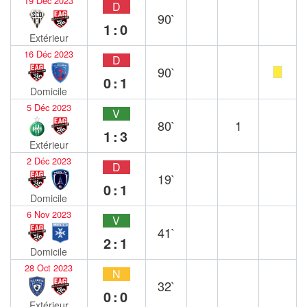
19 Déc 2023
D
90`
1:0
Extérieur
16 Déc 2023
D
90`
0:1
Domicile
5 Déc 2023
V
80`
1
1:3
Extérieur
2 Déc 2023
D
19`
0:1
Domicile
6 Nov 2023
V
41`
2:1
Domicile
28 Oct 2023
N
32`
0:0
Extérieur