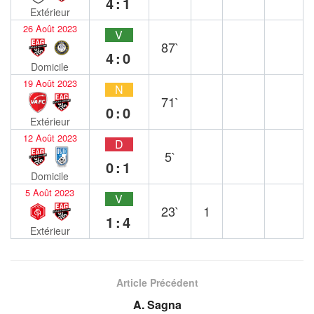
4:1
Extérieur
26 Août 2023
V
87`
4:0
Domicile
19 Août 2023
N
71`
0:0
Extérieur
12 Août 2023
D
5`
0:1
Domicile
5 Août 2023
V
23`
1
1:4
Extérieur
Article Précédent
A. Sagna