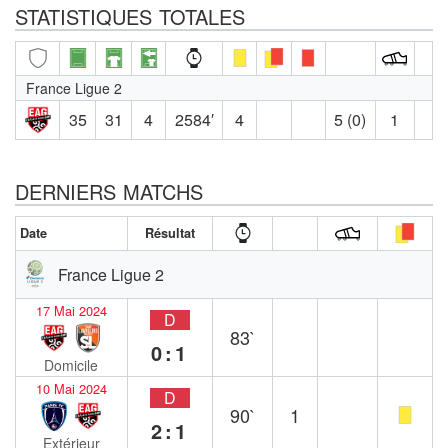
STATISTIQUES TOTALES
France Ligue 2
35
31
4
2584′
4
5 (0)
1
DERNIERS MATCHS
Date
Résultat
France Ligue 2
17 Mai 2024
D
83`
0:1
Domicile
10 Mai 2024
D
90`
1
2:1
Extérieur