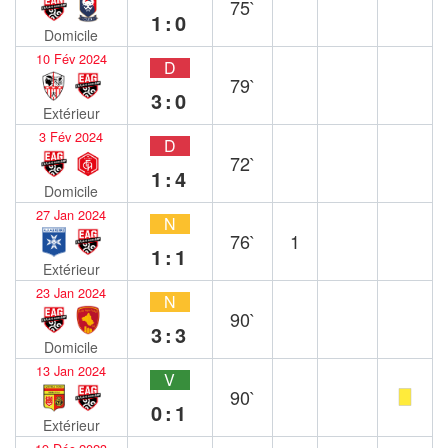
75`
1:0
Domicile
10 Fév 2024
D
79`
3:0
Extérieur
3 Fév 2024
D
72`
1:4
Domicile
27 Jan 2024
N
76`
1
1:1
Extérieur
23 Jan 2024
N
90`
3:3
Domicile
13 Jan 2024
V
90`
0:1
Extérieur