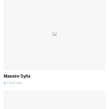
Massire Sylla
4 AOÛT 2026