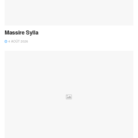
Massire Sylla
4 AOÛT 2026