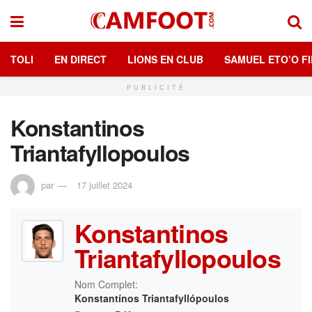
TOLI
EN DIRECT
LIONS EN CLUB
SAMUEL ETO’O FI
PUBLICITÉ
Konstantinos
Triantafyllopoulos
par
17 juillet 2024
Konstantinos
Triantafyllopoulos
Nom Complet:
Konstantínos Triantafyllópoulos