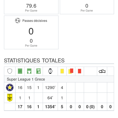
79.6
0
Per Game
Per Game
Passes décisives
0
0
Per Game
STATISTIQUES TOTALES
Super League 1 Grece
16
15
1
1290′
4
1
1
64′
1
17
16
1
1354′
5
0
0
0 (0)
0
0