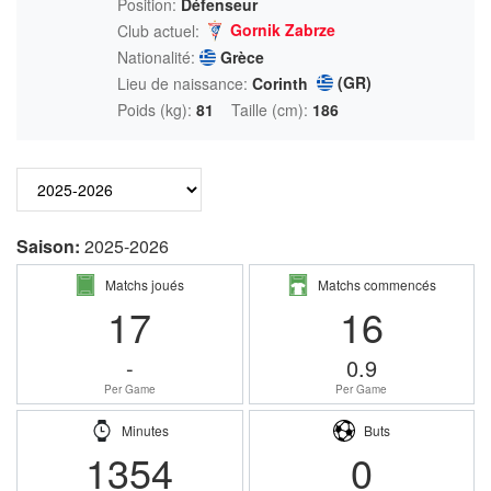
Position:
Défenseur
Gornik Zabrze
Club actuel:
Nationalité:
Grèce
(GR)
Lieu de naissance:
Corinth
Poids (kg):
81
Taille (cm):
186
Saison:
2025-2026
Matchs joués
Matchs commencés
17
16
-
0.9
Per Game
Per Game
Minutes
Buts
1354
0