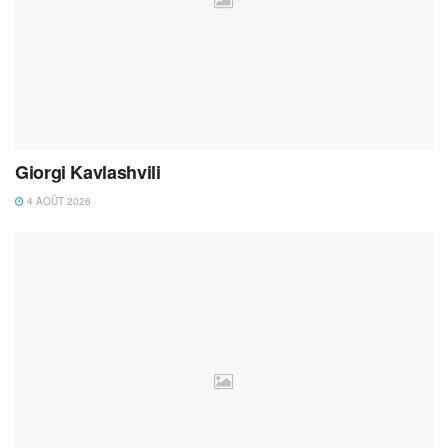
Giorgi Kavlashvili
4 AOÛT 2026