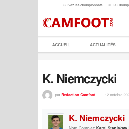
Suivez les championnats :
UEFA Champ
ACCUEIL
ACTUALITÉS
K. Niemczycki
par
Redaction Camfoot
12 octobre 20
K. Niemczycki
Nom Complet:
Karol Stanisław