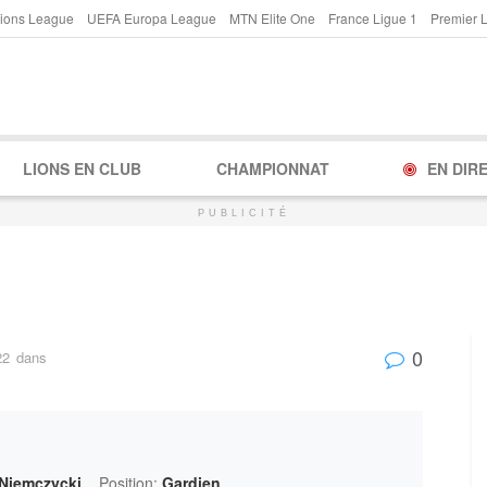
ions League
UEFA Europa League
MTN Elite One
France Ligue 1
Premier 
LIONS EN CLUB
CHAMPIONNAT
EN DIR
PUBLICITÉ
0
22
dans
 Niemczycki
Position:
Gardien