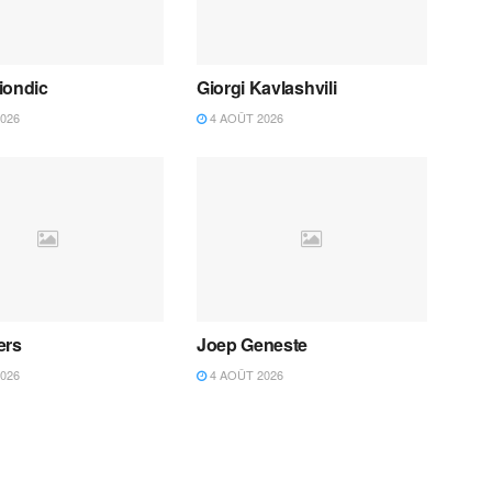
iondic
Giorgi Kavlashvili
026
4 AOÛT 2026
ers
Joep Geneste
026
4 AOÛT 2026