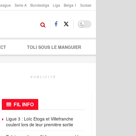
League
Serie A
Bundesliga
Liga
Belga 1
Suisse
ECT
TOLI SOUS LE MANGUIER
PUBLICITÉ
FIL INFO
Ligue 3 : Loïc Etoga et Villefranche
coulent lors de leur première sortie