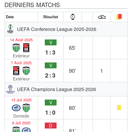
DERNIERS MATCHS
Date
Résultat
UEFA Conference League 2025-2026
14 Août 2025
V
65`
1:3
Extérieur
7 Août 2025
V
90`
1
2:3
Extérieur
UEFA Champions League 2025-2026
15 Juil 2025
V
80`
1:0
Domicile
8 Juil 2025
D
81`