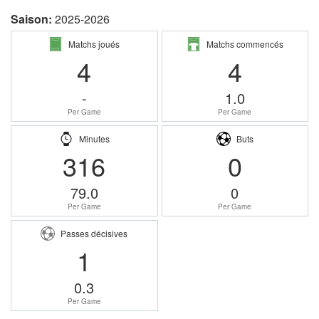
Saison:
2025-2026
Matchs joués
Matchs commencés
4
4
-
1.0
Per Game
Per Game
Minutes
Buts
316
0
79.0
0
Per Game
Per Game
Passes décisives
1
0.3
Per Game