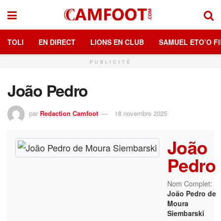
TOLI
EN DIRECT
LIONS EN CLUB
SAMUEL ETO’O FI
PUBLICITÉ
João Pedro
par
Redaction Camfoot
18 novembre 2025
João
Pedro
Nom Complet:
João Pedro de
Moura
Siembarski