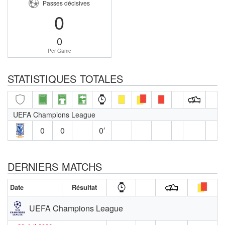
Passes décisives
0
0
Per Game
STATISTIQUES TOTALES
UEFA Champions League
0
0
0′
DERNIERS MATCHS
Date
Résultat
UEFA Champions League