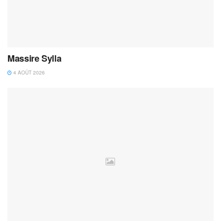
Massire Sylla
4 AOÛT 2026