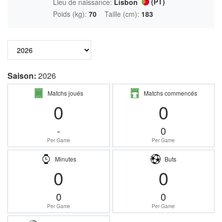
(PT)
Lieu de naissance:
Lisbon
Poids (kg):
70
Taille (cm):
183
Saison:
2026
Matchs joués
Matchs commencés
0
0
-
0
Per Game
Per Game
Minutes
Buts
0
0
0
0
Per Game
Per Game