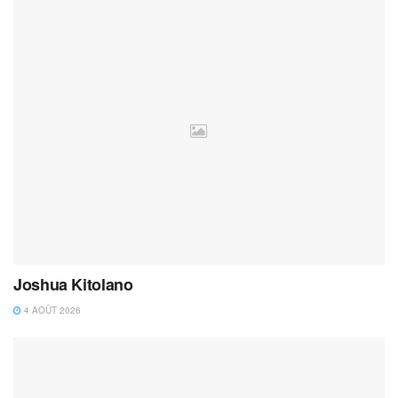
Joshua Kitolano
4 AOÛT 2026