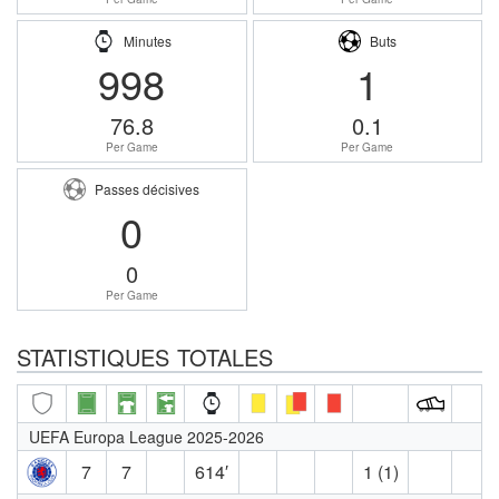
Minutes
Buts
998
1
76.8
0.1
Per Game
Per Game
Passes décisives
0
0
Per Game
STATISTIQUES TOTALES
UEFA Europa League 2025-2026
7
7
614′
1 (1)