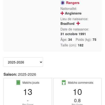
Rangers
Nationalité:
Angleterre
Lieu de naissance:
Bradford
Date de naissance:
31 octobre 1991
Âge:
34
Poids (kg):
75
Taille (cm):
182
Saison:
2025-2026
Matchs joués
Matchs commencés
13
10
-
0.8
Per Game
Per Game