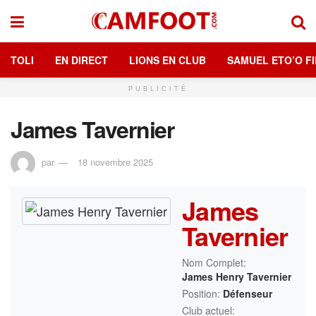
TOLI
EN DIRECT
LIONS EN CLUB
SAMUEL ETO’O FI
PUBLICITÉ
James Tavernier
par
18 novembre 2025
James
Tavernier
Nom Complet:
James Henry Tavernier
Position:
Défenseur
Club actuel: