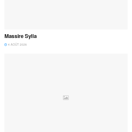
Massire Sylla
4 AOÛT 2026