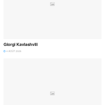
Giorgi Kavlashvili
4 AOÛT 2026