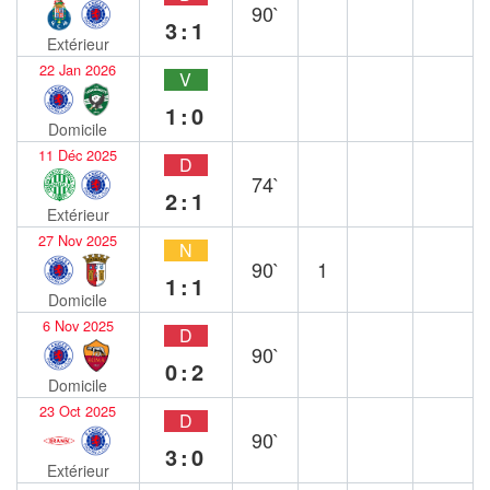
90`
3:1
Extérieur
22 Jan 2026
V
1:0
Domicile
11 Déc 2025
D
74`
2:1
Extérieur
27 Nov 2025
N
90`
1
1:1
Domicile
6 Nov 2025
D
90`
0:2
Domicile
23 Oct 2025
D
90`
3:0
Extérieur