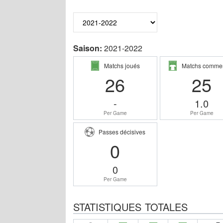
Saison:
2021-2022
Matchs joués
Matchs comme
26
25
-
1.0
Per Game
Per Game
Passes décisives
0
0
Per Game
STATISTIQUES TOTALES