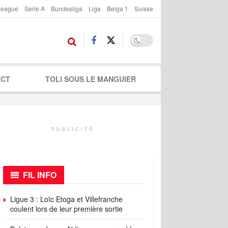
League
Serie A
Bundesliga
Liga
Belga 1
Suisse
ECT
TOLI SOUS LE MANGUIER
PUBLICITÉ
FIL INFO
Ligue 3 : Loïc Etoga et Villefranche
coulent lors de leur première sortie