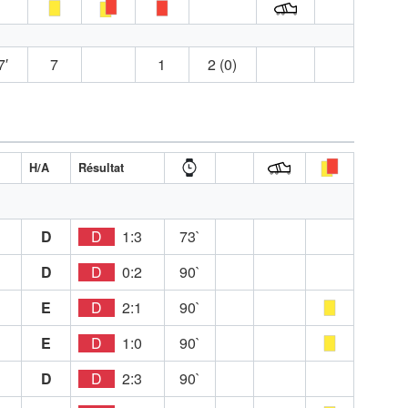
7′
7
1
2 (0)
H/A
Résultat
D
D
1:3
73`
D
D
0:2
90`
E
D
2:1
90`
E
D
1:0
90`
D
D
2:3
90`