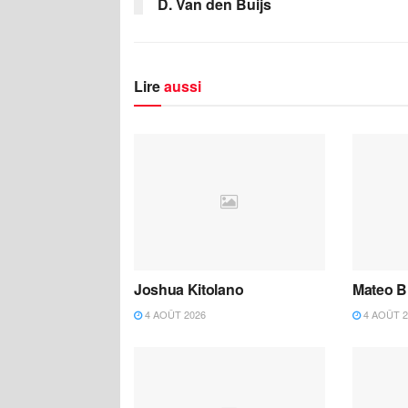
D. Van den Buijs
Lire
aussi
Joshua Kitolano
Mateo B
4 AOÛT 2026
4 AOÛT 2