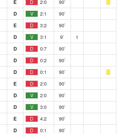
E
D
2:0
90`
D
V
2:1
90`
E
D
3:2
90`
D
V
3:1
9`
1
D
D
0:7
90`
D
D
0:2
90`
D
D
0:1
90`
E
D
2:0
90`
D
V
2:0
90`
D
V
3:0
90`
E
D
4:2
90`
D
D
0:1
90`