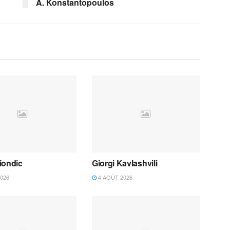
A. Konstantopoulos
iondic
Giorgi Kavlashvili
026
4 AOÛT 2026