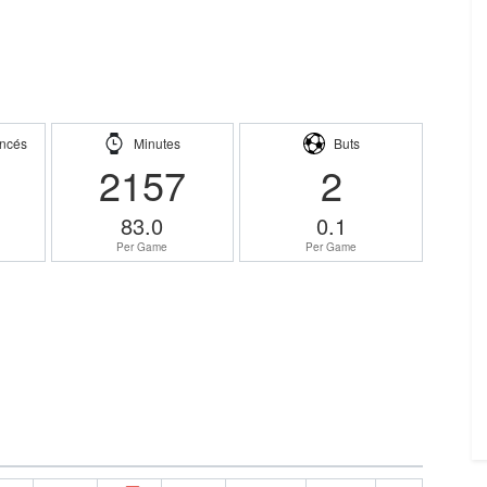
ncés
Minutes
Buts
2157
2
83.0
0.1
Per Game
Per Game