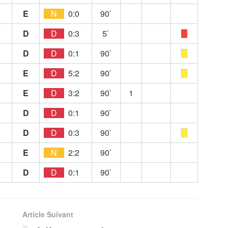
E
N
0:0
90`
D
D
0:3
5`
D
D
0:1
90`
E
D
5:2
90`
E
D
3:2
90`
1
D
D
0:1
90`
D
D
0:3
90`
E
N
2:2
90`
D
D
0:1
90`
Article Suivant