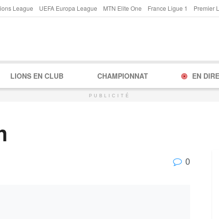
ions League
UEFA Europa League
MTN Elite One
France Ligue 1
Premier 
LIONS EN CLUB
CHAMPIONNAT
EN DIR
PUBLICITÉ
h
0