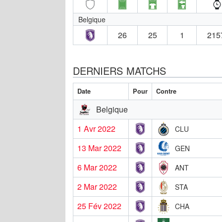
Belgique
26
25
1
215
DERNIERS MATCHS
Date
Pour
Contre
Belgique
1 Avr 2022
CLU
13 Mar 2022
GEN
6 Mar 2022
ANT
2 Mar 2022
STA
25 Fév 2022
CHA