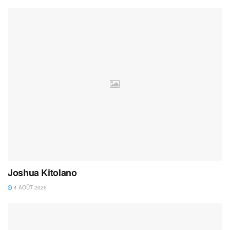
Joshua Kitolano
4 AOÛT 2026