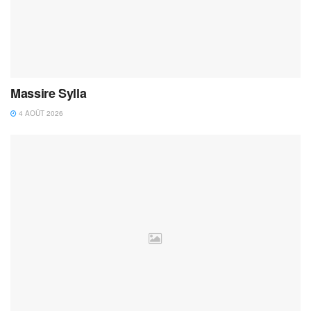
Massire Sylla
4 AOÛT 2026