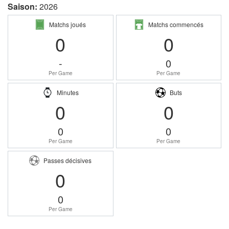
Saison:
2026
Matchs joués
Matchs commencés
0
0
-
0
Per Game
Per Game
Minutes
Buts
0
0
0
0
Per Game
Per Game
Passes décisives
0
0
Per Game