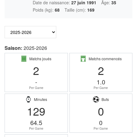
Date de naissance:
27 juin 1991
Âge:
35
Poids (kg):
68
Taille (cm):
169
Saison:
2025-2026
Matchs joués
Matchs commencés
2
2
-
1.0
Per Game
Per Game
Minutes
Buts
129
0
64.5
0
Per Game
Per Game