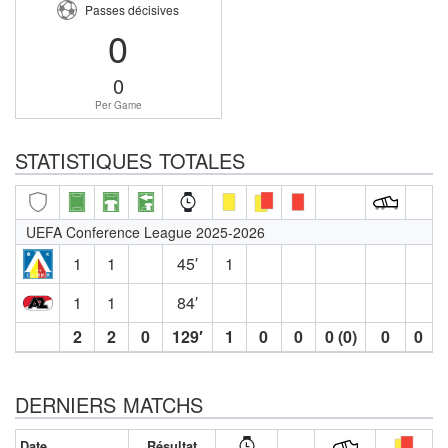
Passes décisives
0
0
Per Game
STATISTIQUES TOTALES
UEFA Conference League 2025-2026
1
1
45′
1
1
1
84′
2
2
0
129′
1
0
0
0 (0)
0
0
DERNIERS MATCHS
Date
Résultat