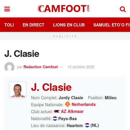
TOLI
EN DIRECT
LIONS EN CLUB
SAMUEL ETO’O FI
PUBLICITÉ
J. Clasie
par
Redaction Camfoot
12 octobre 2022
J. Clasie
Nom Complet:
Jordy Clasie
Position:
Milieu
Netherlands
Equipe Nationale:
AZ Alkmaar
Club actuel:
Nationalité:
Pays-Bas
(NL)
Lieu de naissance:
Haarlem