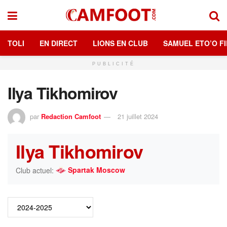
TOLI
EN DIRECT
LIONS EN CLUB
SAMUEL ETO’O FI
PUBLICITÉ
Ilya Tikhomirov
par
Redaction Camfoot
21 juillet 2024
Ilya Tikhomirov
Spartak Moscow
Club actuel: