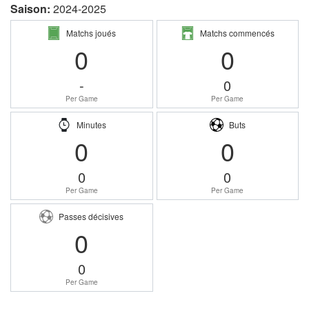
Saison:
2024-2025
Matchs joués
Matchs commencés
0
0
-
0
Per Game
Per Game
Minutes
Buts
0
0
0
0
Per Game
Per Game
Passes décisives
0
0
Per Game