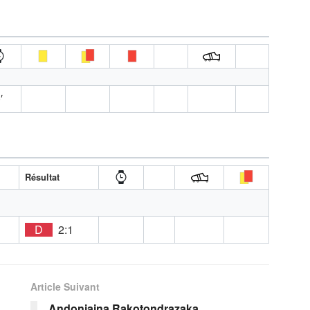
′
Résultat
D
2:1
Article Suivant
Andoniaina Rakotondrazaka