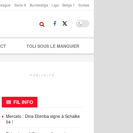
League
Serie A
Bundesliga
Liga
Belga 1
Suisse
ECT
TOLI SOUS LE MANGUIER
PUBLICITÉ
FIL INFO
Mercato : Dina Ebimba signe à Schalke
04 !