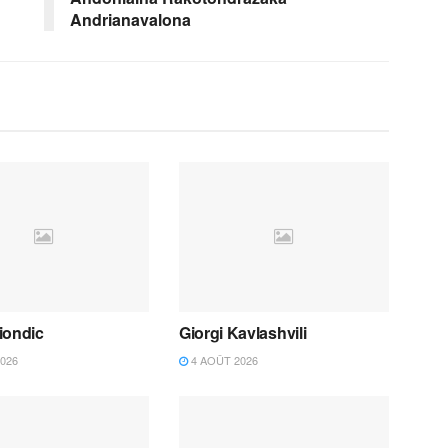
Andrianavalona
iondic
Giorgi Kavlashvili
026
4 AOÛT 2026