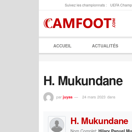
Suivez les championnats :
UEFA Champ
ACCUEIL
ACTUALITÉS
H. Mukundane
par
juyas
24 mars 2023
dans
H. Mukundane
Nom Complet:
Hilary Panuel 