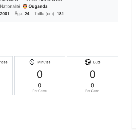
Nationalité:
Ouganda
 2001
Âge:
24
Taille (cm):
181
ncés
Minutes
Buts
0
0
0
0
Per Game
Per Game