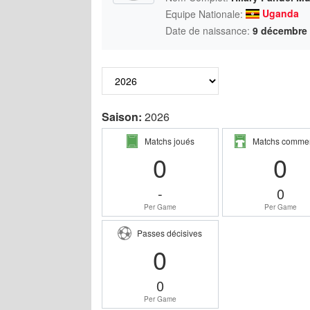
Uganda
Equipe Nationale:
Date de naissance:
9 décembre
Saison:
2026
Matchs joués
Matchs comme
0
0
-
0
Per Game
Per Game
Passes décisives
0
0
Per Game