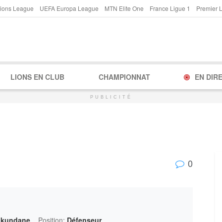
ions League
UEFA Europa League
MTN Elite One
France Ligue 1
Premier 
LIONS EN CLUB
CHAMPIONNAT
EN DIR
PUBLICITÉ
0
Mukundane
Position:
Défenseur