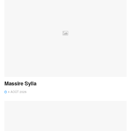
Massire Sylla
4 AOÛT 2026