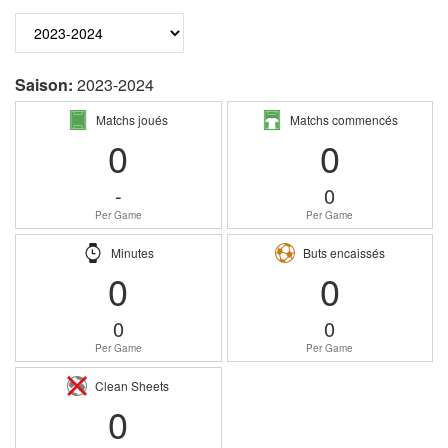
Saison:
2023-2024
Matchs joués
Matchs commencés
0
0
-
0
Per Game
Per Game
Minutes
Buts encaissés
0
0
0
0
Per Game
Per Game
Clean Sheets
0