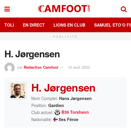
TOLI
EN DIRECT
LIONS EN CLUB
SAMUEL ETO’O FI
PUBLICITÉ
H. Jørgensen
par
Redaction Camfoot
10 août 2023
H. Jørgensen
Nom Complet:
Hans Jørgensen
Position:
Gardien
B36 Torshavn
Club actuel:
Nationalité:
Iles Féroe