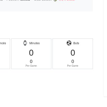
ncés
Minutes
Buts
0
0
0
0
Per Game
Per Game