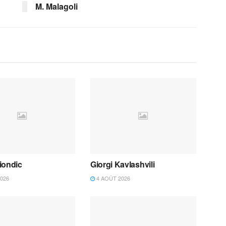
M. Malagoli
iondic
Giorgi Kavlashvili
026
4 AOÛT 2026