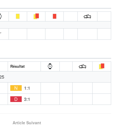
′
Résultat
25
D
N
1:1
D
3:1
Article Suivant