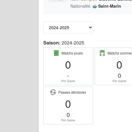
Nationalité:
Saint-Marin
Saison:
2024-2025
Matchs joués
Matchs comme
0
0
-
0
Per Game
Per Game
Passes décisives
0
0
Per Game