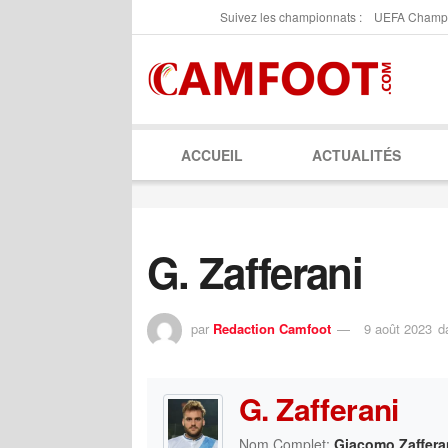
Suivez les championnats :
UEFA Champ
ACCUEIL
ACTUALITÉS
G. Zafferani
par
Redaction Camfoot
9 août 2023
d
G. Zafferani
Nom Complet:
Giacomo Zaffera