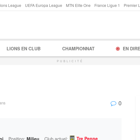
ions League
UEFA Europa League
MTN Elite One
France Ligue 1
Premier 
LIONS EN CLUB
CHAMPIONNAT
EN DIR
PUBLICITÉ
0
ans
Tre Penne
ni
Position:
Milieu
Club actuel: