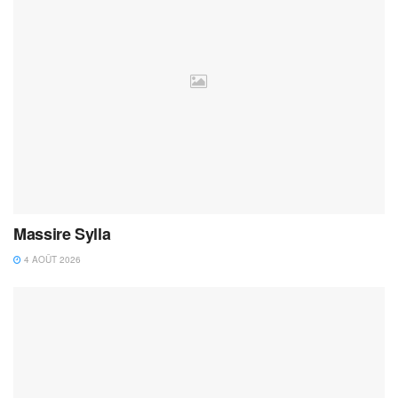
Massire Sylla
4 AOÛT 2026