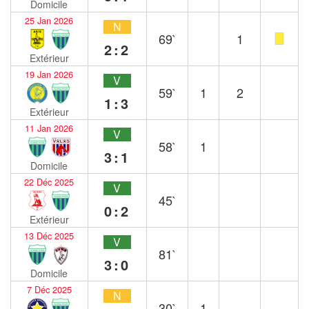
Domicile
25 Jan 2026
N
69`
1
2:2
Extérieur
19 Jan 2026
V
59`
1
2
1:3
Extérieur
11 Jan 2026
V
58`
1
3:1
Domicile
22 Déc 2025
V
45`
0:2
Extérieur
13 Déc 2025
V
81`
3:0
Domicile
7 Déc 2025
N
30`
1