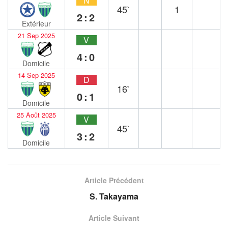
N
45`
1
2:2
Extérieur
21 Sep 2025
V
4:0
Domicile
14 Sep 2025
D
16`
0:1
Domicile
25 Août 2025
V
45`
3:2
Domicile
Article Précédent
S. Takayama
Article Suivant