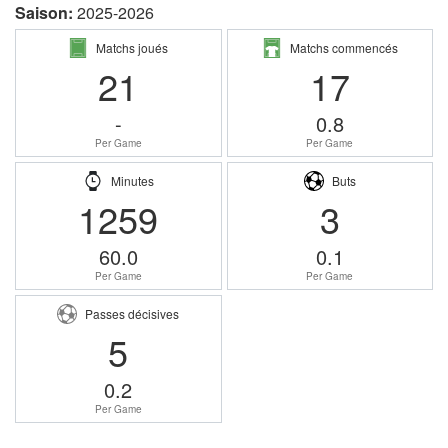
Saison:
2025-2026
Matchs joués
Matchs commencés
21
17
-
0.8
Per Game
Per Game
Minutes
Buts
1259
3
60.0
0.1
Per Game
Per Game
Passes décisives
5
0.2
Per Game