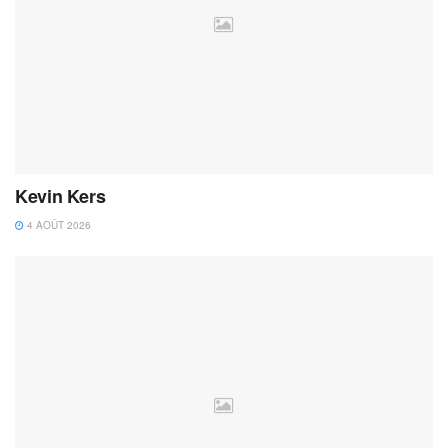
Kevin Kers
4 AOÛT 2026