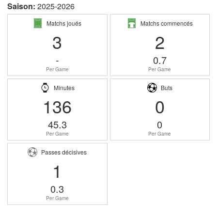
Saison:
2025-2026
Matchs joués
Matchs commencés
3
2
-
0.7
Per Game
Per Game
Minutes
Buts
136
0
45.3
0
Per Game
Per Game
Passes décisives
1
0.3
Per Game