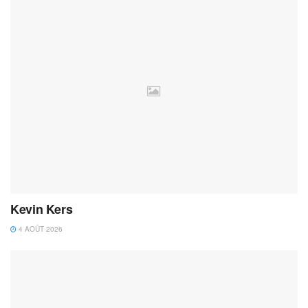
Kevin Kers
4 AOÛT 2026