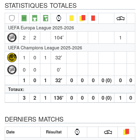
STATISTIQUES TOTALES
UEFA Europa League 2025-2026
2
2
104′
1
UEFA Champions League 2025-2026
1
0
1
32′
0
0
0′
1
0
1
32′
0
0
0
0 (0)
0
0
Totaux:
3
2
1
136′
0
0
0
0 (0)
1
0
DERNIERS MATCHS
Date
Résultat