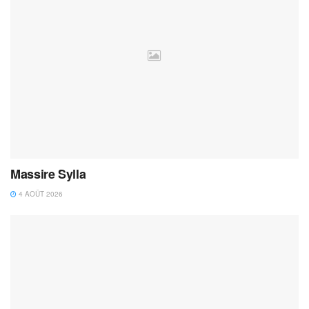
Massire Sylla
4 AOÛT 2026