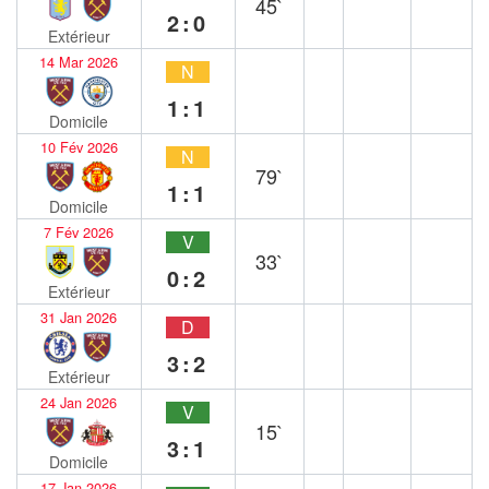
45`
2:0
Extérieur
14 Mar 2026
N
1:1
Domicile
10 Fév 2026
N
79`
1:1
Domicile
7 Fév 2026
V
33`
0:2
Extérieur
31 Jan 2026
D
3:2
Extérieur
24 Jan 2026
V
15`
3:1
Domicile
17 Jan 2026