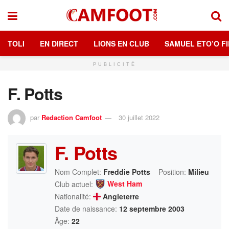
TOLI
EN DIRECT
LIONS EN CLUB
SAMUEL ETO’O FI
PUBLICITÉ
F. Potts
par
Redaction Camfoot
30 juillet 2022
F. Potts
Nom Complet:
Freddie Potts
Position:
Milieu
West Ham
Club actuel:
Nationalité:
Angleterre
Date de naissance:
12 septembre 2003
Âge:
22