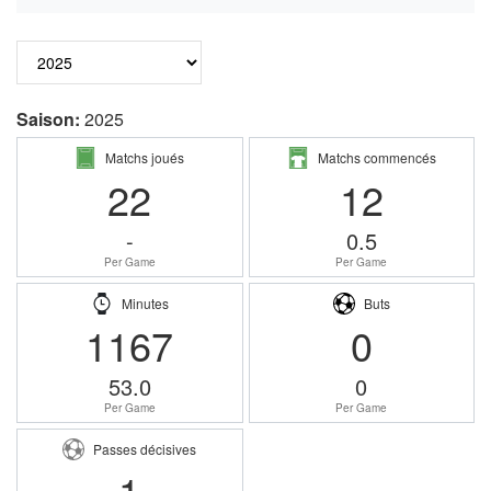
Saison:
2025
Matchs joués
Matchs commencés
22
12
-
0.5
Per Game
Per Game
Minutes
Buts
1167
0
53.0
0
Per Game
Per Game
Passes décisives
1