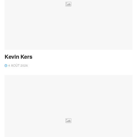
Kevin Kers
4 AOÛT 2026