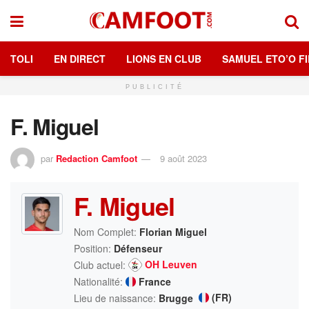
TOLI
EN DIRECT
LIONS EN CLUB
SAMUEL ETO’O FI
PUBLICITÉ
F. Miguel
par
Redaction Camfoot
9 août 2023
F. Miguel
Nom Complet:
Florian Miguel
Position:
Défenseur
OH Leuven
Club actuel:
Nationalité:
France
(FR)
Lieu de naissance:
Brugge