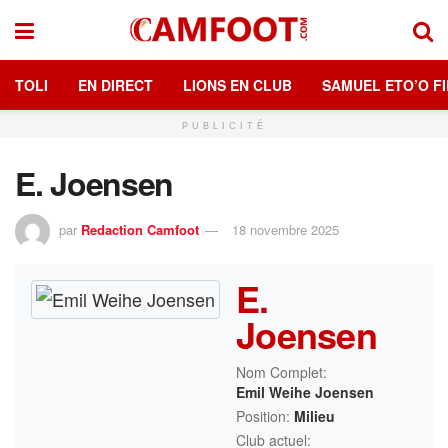
TOLI
EN DIRECT
LIONS EN CLUB
SAMUEL ETO’O FI
PUBLICITÉ
E. Joensen
par
Redaction Camfoot
18 novembre 2025
E.
Joensen
Nom Complet:
Emil Weihe Joensen
Position:
Milieu
Club actuel: