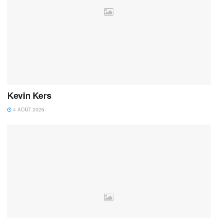
Kevin Kers
4 AOÛT 2026