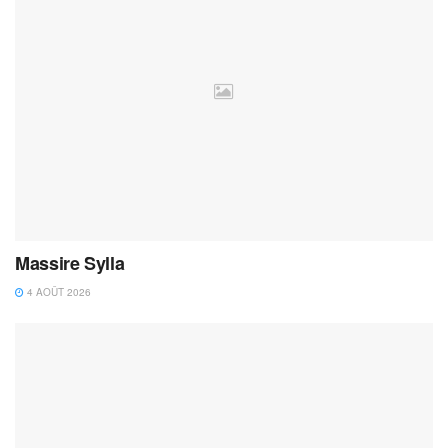
Massire Sylla
4 AOÛT 2026