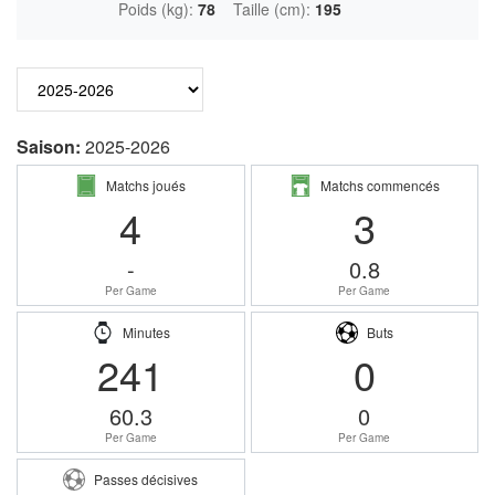
Poids (kg):
78
Taille (cm):
195
Saison:
2025-2026
Matchs joués
Matchs commencés
4
3
-
0.8
Per Game
Per Game
Minutes
Buts
241
0
60.3
0
Per Game
Per Game
Passes décisives