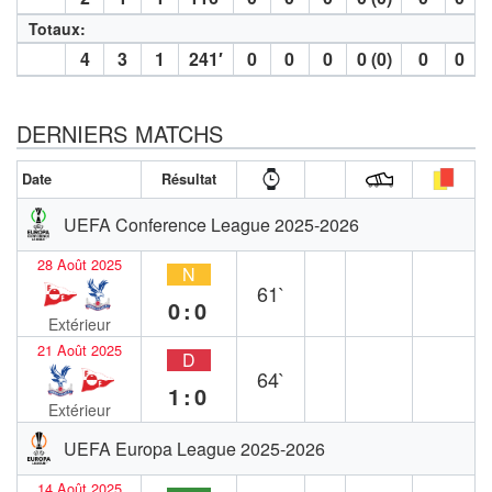
Totaux:
4
3
1
241′
0
0
0
0 (0)
0
0
DERNIERS MATCHS
Date
Résultat
UEFA Conference League 2025-2026
28 Août 2025
N
61`
0:0
Extérieur
21 Août 2025
D
64`
1:0
Extérieur
UEFA Europa League 2025-2026
14 Août 2025