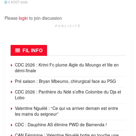
4 AOÛT 2026
Please
login
to join discussion
PUBLICITÉ
FIL INFO
CDC 2026 : Krimi Fc plume Aigle du Moungo et file en
démi-finale
Pré saison : Bryan Mbeumo, chirurgical face au PSG
CDC 2026 : Panthère du Ndé s’offre Colombe du Dja et
Lobo
Valentine Nguélé : “Ce qui va arriver demain est entre
les mains du seigneur”
CDC : Dauphine AS élimine PWD de Bamenda !
CAN Féminine : Valentine Nguélé botte en touche une