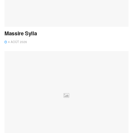
Massire Sylla
4 AOÛT 2026