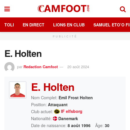
TOLI
EN DIRECT
LIONS EN CLUB
SAMUEL ETO’O FI
PUBLICITÉ
E. Holten
par
Redaction Camfoot
20 août 2024
E. Holten
Nom Complet:
Emil Frost Holten
Position:
Attaquant
IF elfsborg
Club actuel:
Nationalité:
Danemark
Date de naissance:
8 août 1996
Âge:
30