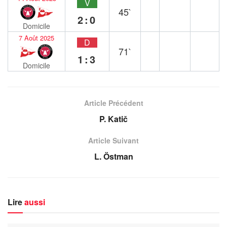
V
45`
2:0
Domicile
7 Août 2025
D
71`
1:3
Domicile
Article Précédent
P. Katič
Article Suivant
L. Östman
Lire
aussi