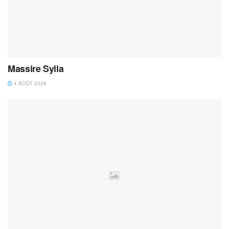
Massire Sylla
4 AOÛT 2026