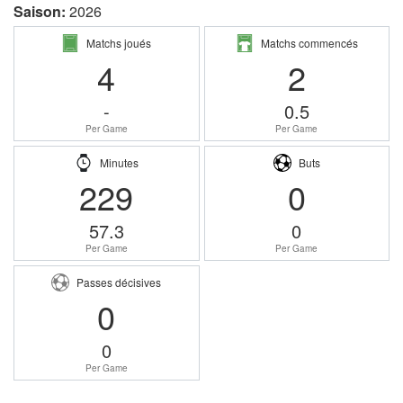
Saison:
2026
Matchs joués
Matchs commencés
4
2
-
0.5
Per Game
Per Game
Minutes
Buts
229
0
57.3
0
Per Game
Per Game
Passes décisives
0
0
Per Game