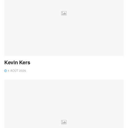
Kevin Kers
4 AOÛT 2026