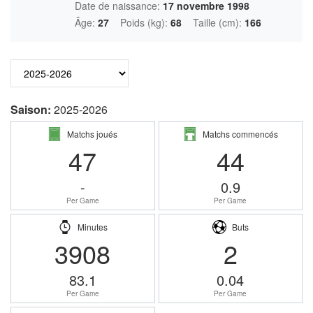
Date de naissance:
17 novembre 1998
Âge:
27
Poids (kg):
68
Taille (cm):
166
Saison:
2025-2026
Matchs joués
Matchs commencés
47
44
-
0.9
Per Game
Per Game
Minutes
Buts
3908
2
83.1
0.04
Per Game
Per Game