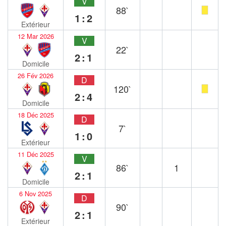
V
88`
1:2
Extérieur
12 Mar 2026
V
22`
2:1
Domicile
26 Fév 2026
D
120`
2:4
Domicile
18 Déc 2025
D
7`
1:0
Extérieur
11 Déc 2025
V
86`
1
2:1
Domicile
6 Nov 2025
D
90`
2:1
Extérieur