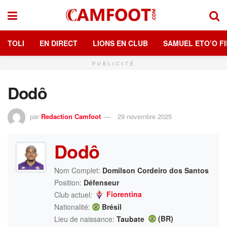
TOLI
EN DIRECT
LIONS EN CLUB
SAMUEL ETO’O FI
PUBLICITÉ
Dodô
par
Redaction Camfoot
29 novembre 2025
Dodô
Nom Complet:
Domilson Cordeiro dos Santos
Position:
Défenseur
Fiorentina
Club actuel:
Nationalité:
Brésil
(BR)
Lieu de naissance:
Taubate