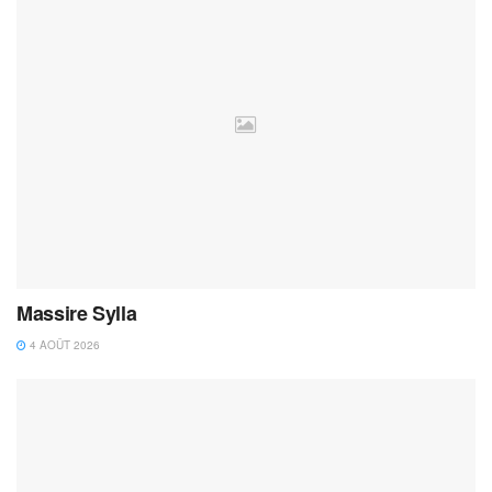
Massire Sylla
4 AOÛT 2026