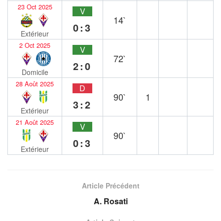
23 Oct 2025
V
14`
0:3
Extérieur
2 Oct 2025
V
72`
2:0
Domicile
28 Août 2025
D
90`
1
3:2
Extérieur
21 Août 2025
V
90`
0:3
Extérieur
Article Précédent
A. Rosati