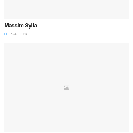
Massire Sylla
4 AOÛT 2026