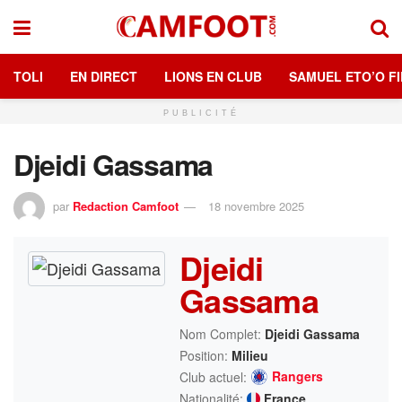
TOLI
EN DIRECT
LIONS EN CLUB
SAMUEL ETO’O FI
PUBLICITÉ
Djeidi Gassama
par
Redaction Camfoot
18 novembre 2025
Djeidi
Gassama
Nom Complet:
Djeidi Gassama
Position:
Milieu
Rangers
Club actuel:
Nationalité:
France