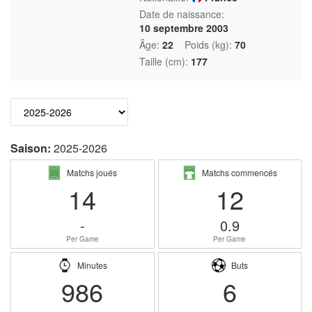
Date de naissance:
10 septembre 2003
Âge:
22
Poids (kg):
70
Taille (cm):
177
Saison:
2025-2026
Matchs joués
Matchs commencés
14
12
-
0.9
Per Game
Per Game
Minutes
Buts
986
6