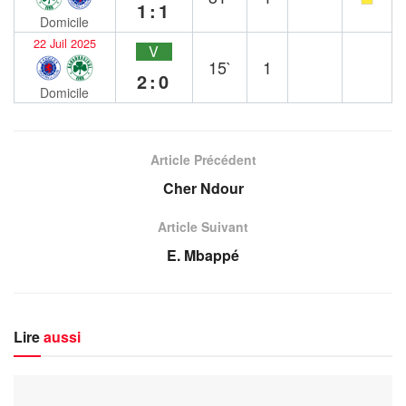
1:1
Domicile
22 Juil 2025
V
15`
1
2:0
Domicile
Article Précédent
Cher Ndour
Article Suivant
E. Mbappé
Lire
aussi