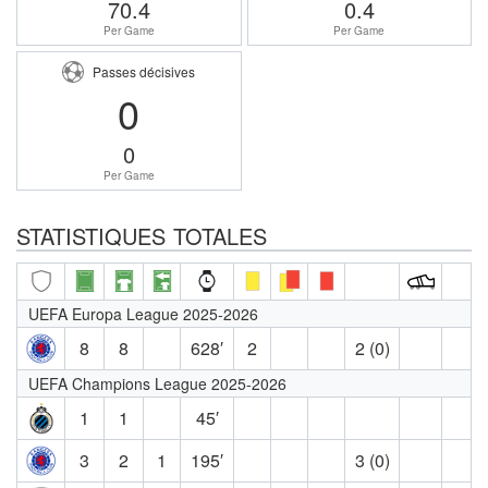
70.4
0.4
Per Game
Per Game
Passes décisives
0
0
Per Game
STATISTIQUES TOTALES
UEFA Europa League 2025-2026
8
8
628′
2
2 (0)
UEFA Champions League 2025-2026
1
1
45′
3
2
1
195′
3 (0)