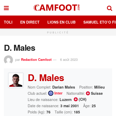
TOLI
EN DIRECT
LIONS EN CLUB
SAMUEL ETO’O FI
PUBLICITÉ
D. Males
par
Redaction Camfoot
6 août 2023
D. Males
Nom Complet:
Darian Males
Position:
Milieu
Inter
Club actuel:
Nationalité:
Suisse
(CH)
Lieu de naissance:
Luzern
Date de naissance:
3 mai 2001
Âge:
25
Poids (kg):
76
Taille (cm):
185