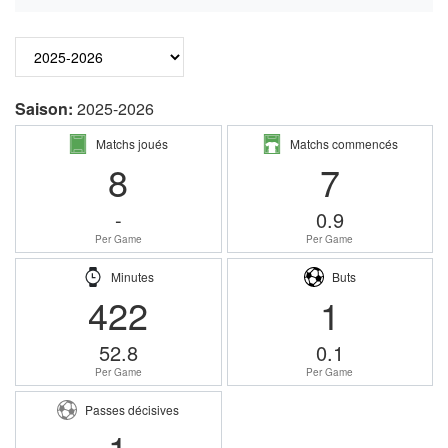
Saison:
2025-2026
Matchs joués
Matchs commencés
8
7
-
0.9
Per Game
Per Game
Minutes
Buts
422
1
52.8
0.1
Per Game
Per Game
Passes décisives
1