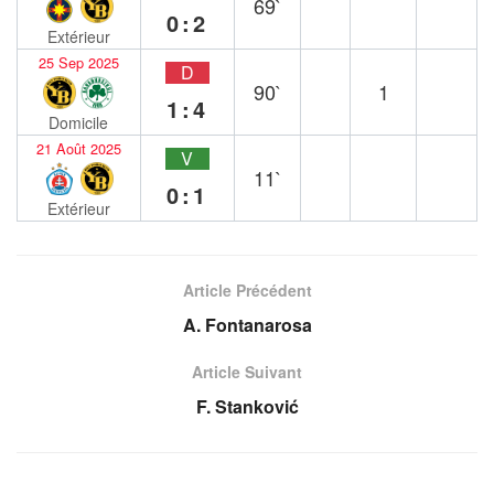
69`
0:2
Extérieur
25 Sep 2025
D
90`
1
1:4
Domicile
21 Août 2025
V
11`
0:1
Extérieur
Article Précédent
A. Fontanarosa
Article Suivant
F. Stanković