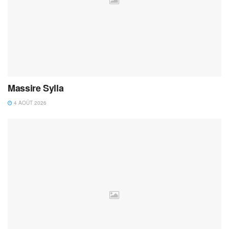
Massire Sylla
4 AOÛT 2026