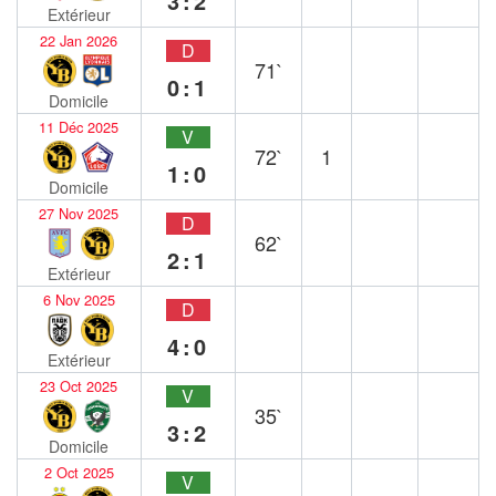
3:2
Extérieur
22 Jan 2026
D
71`
0:1
Domicile
11 Déc 2025
V
72`
1
1:0
Domicile
27 Nov 2025
D
62`
2:1
Extérieur
6 Nov 2025
D
4:0
Extérieur
23 Oct 2025
V
35`
3:2
Domicile
2 Oct 2025
V