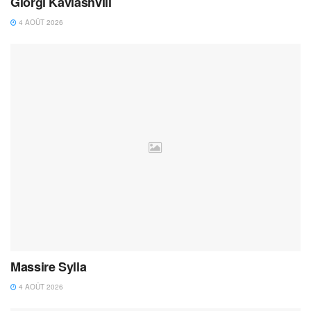
Giorgi Kavlashvili
4 AOÛT 2026
Massire Sylla
4 AOÛT 2026