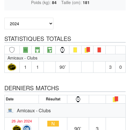
Poids (kg):
84
Taille (cm):
181
STATISTIQUES TOTALES
Amicaux - Clubs
1
1
90′
3
0
DERNIERS MATCHS
Date
Résultat
Amicaux - Clubs
26 Jan 2024
N
90`
3