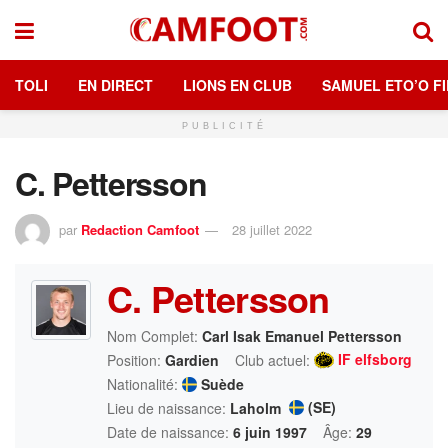
TOLI
EN DIRECT
LIONS EN CLUB
SAMUEL ETO’O FI
PUBLICITÉ
C. Pettersson
par
Redaction Camfoot
28 juillet 2022
C. Pettersson
Nom Complet:
Carl Isak Emanuel Pettersson
IF elfsborg
Position:
Gardien
Club actuel:
Nationalité:
Suède
(SE)
Lieu de naissance:
Laholm
Date de naissance:
6 juin 1997
Âge:
29