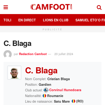
TOLI
EN DIRECT
LIONS EN CLUB
SAMUEL ETO’O FI
PUBLICITÉ
C. Blaga
par
Redaction Camfoot
20 juillet 2024
C. Blaga
Nom Complet:
Cristian Blaga
Position:
Gardien
Corvinul Hunedoara
Club actuel:
Nationalité:
Roumanie
(RO)
Lieu de naissance:
Satu Mare