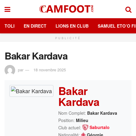
TOLI
EN DIRECT
LIONS EN CLUB
SAMUEL ETO’O FI
PUBLICITÉ
Bakar Kardava
par
18 novembre 2025
Bakar
Kardava
Nom Complet:
Bakar Kardava
Position:
Milieu
Saburtalo
Club actuel:
Nationalité:
Géorgie