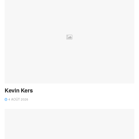
Kevin Kers
4 AOÛT 2026