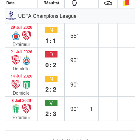
Date
Résultat
UEFA Champions League
29 Juil 2026
N
55`
1:1
Extérieur
21 Juil 2026
D
90`
0:2
Domicile
14 Juil 2026
N
90`
2:2
Domicile
8 Juil 2026
V
90`
1
2:3
Extérieur