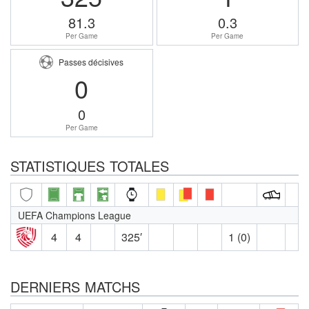
81.3
0.3
Per Game
Per Game
Passes décisives
0
0
Per Game
STATISTIQUES TOTALES
UEFA Champions League
4
4
325′
1 (0)
DERNIERS MATCHS