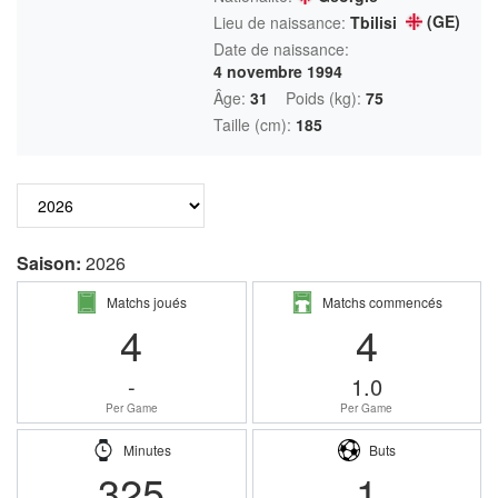
(GE)
Lieu de naissance:
Tbilisi
Date de naissance:
4 novembre 1994
Âge:
31
Poids (kg):
75
Taille (cm):
185
Saison:
2026
Matchs joués
Matchs commencés
4
4
-
1.0
Per Game
Per Game
Minutes
Buts
325
1