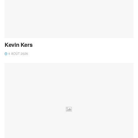
Kevin Kers
4 AOÛT 2026