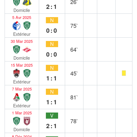
26`
2:1
Domicile
5 Avr 2025
N
75`
0:0
Extérieur
30 Mar 2025
N
64`
0:0
Domicile
15 Mar 2025
N
45`
1:1
Extérieur
7 Mar 2025
N
81`
1:1
Extérieur
1 Mar 2025
V
78`
2:1
Domicile
8 Déc 2024