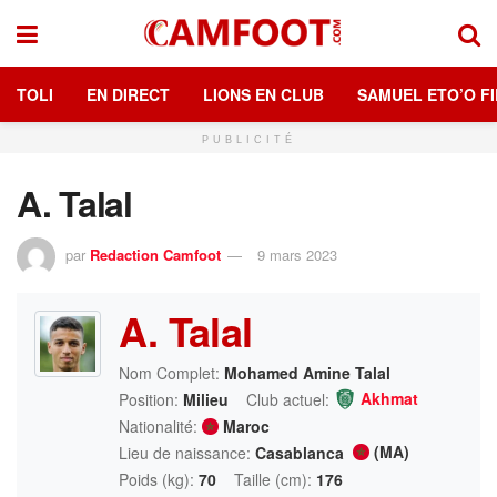
TOLI
EN DIRECT
LIONS EN CLUB
SAMUEL ETO’O FI
PUBLICITÉ
A. Talal
par
Redaction Camfoot
9 mars 2023
A. Talal
Nom Complet:
Mohamed Amine Talal
Akhmat
Position:
Milieu
Club actuel:
Nationalité:
Maroc
(MA)
Lieu de naissance:
Casablanca
Poids (kg):
70
Taille (cm):
176