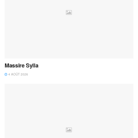
Massire Sylla
4 AOÛT 2026