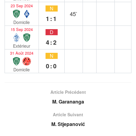
23 Sep 2024
N
45`
1:1
Domicile
15 Sep 2024
D
4:2
Extérieur
31 Août 2024
N
0:0
Domicile
Article Précédent
M. Garananga
Article Suivant
M. Stjepanović