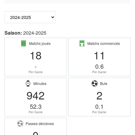
Saison:
2024-2025
Matchs joués
Matchs commencés
18
11
-
0.6
Per Game
Per Game
Minutes
Buts
942
2
52.3
0.1
Per Game
Per Game
Passes décisives
0