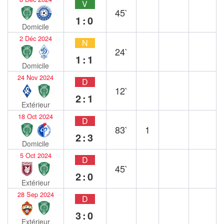
V
45`
1:0
Domicile
2 Déc 2024
N
24`
1:1
Domicile
24 Nov 2024
D
12`
2:1
Extérieur
18 Oct 2024
D
83`
1
2:3
Domicile
5 Oct 2024
D
45`
2:0
Extérieur
28 Sep 2024
D
3:0
Extérieur