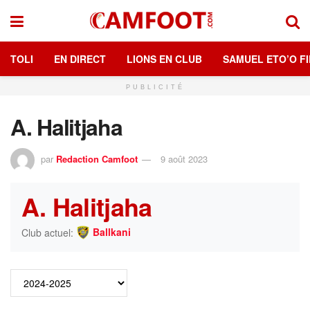
TOLI
EN DIRECT
LIONS EN CLUB
SAMUEL ETO’O FI
PUBLICITÉ
A. Halitjaha
par
Redaction Camfoot
9 août 2023
A. Halitjaha
Ballkani
Club actuel: