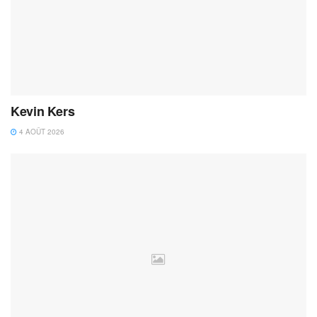
Kevin Kers
4 AOÛT 2026