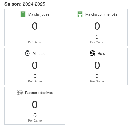
Saison:
2024-2025
Matchs joués
Matchs commencés
0
0
-
0
Per Game
Per Game
Minutes
Buts
0
0
0
0
Per Game
Per Game
Passes décisives
0
0
Per Game