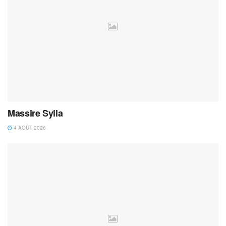
Massire Sylla
4 AOÛT 2026