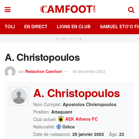
TOLI
EN DIRECT
LIONS EN CLUB
SAMUEL ETO’O FI
PUBLICITÉ
A. Christopoulos
par
Redaction Camfoot
18 décembre 2023
A. Christopoulos
Nom Complet:
Apostolos Christopoulos
Position:
Attaquant
AEK Athens FC
Club actuel:
Nationalité:
Grèce
Date de naissance:
29 janvier 2003
Âge:
23