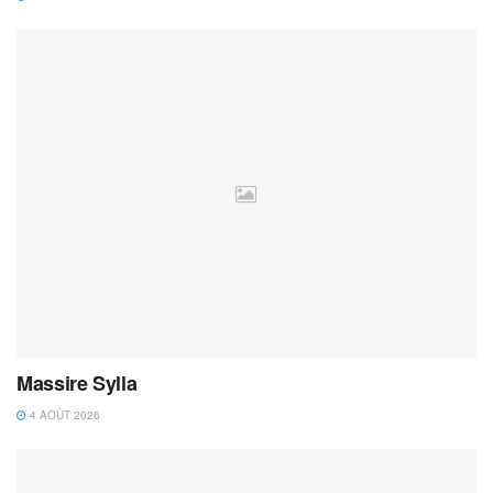
Massire Sylla
4 AOÛT 2026