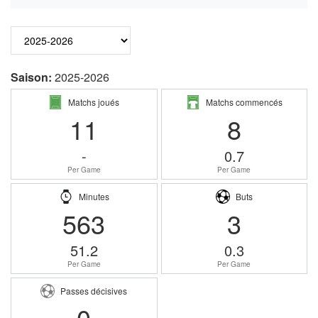
Saison:
2025-2026
Matchs joués
Matchs commencés
11
8
-
0.7
Per Game
Per Game
Minutes
Buts
563
3
51.2
0.3
Per Game
Per Game
Passes décisives
0