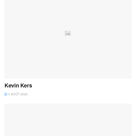
Kevin Kers
4 AOÛT 2026