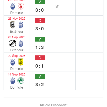
V
3`
3:0
Domicile
23 Nov 2025
D
3:0
Extérieur
28 Sep 2025
V
1:3
Extérieur
20 Sep 2025
D
0:1
Domicile
14 Sep 2025
V
3:2
Domicile
Article Précédent