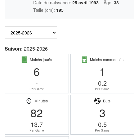
Date de naissance:
25 avril 1993
Âge:
33
Taille (cm):
195
Saison:
2025-2026
Matchs joués
Matchs commencés
6
1
-
0.2
Per Game
Per Game
Minutes
Buts
82
3
13.7
0.5
Per Game
Per Game