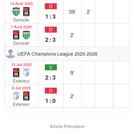
14 Août 2025
D
39`
2
1:3
Domicile
7 Août 2025
D
2`
2:3
Domicile
UEFA Champions League 2025-2026
15 Juil 2025
V
9`
2:3
Extérieur
8 Juil 2025
D
2`
1:0
Extérieur
Article Précédent