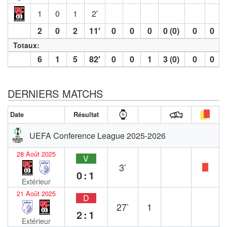
1
0
1
2′
2
0
2
11′
0
0
0
0 (0)
0
0
Totaux:
6
1
5
82′
0
0
1
3 (0)
0
0
DERNIERS MATCHS
Date
Résultat
UEFA Conference League 2025-2026
28 Août 2025
V
3`
0:1
Extérieur
21 Août 2025
D
27`
1
2:1
Extérieur