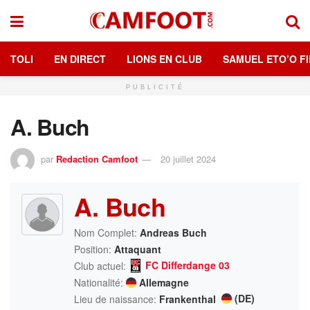
TOLI
EN DIRECT
LIONS EN CLUB
SAMUEL ETO’O FI
PUBLICITÉ
A. Buch
par
Redaction Camfoot
20 juillet 2024
A. Buch
Nom Complet:
Andreas Buch
Position:
Attaquant
FC Differdange 03
Club actuel:
Nationalité:
Allemagne
(DE)
Lieu de naissance:
Frankenthal