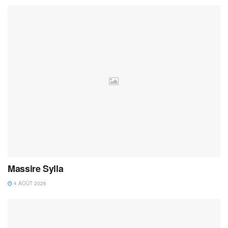
Massire Sylla
4 AOÛT 2026