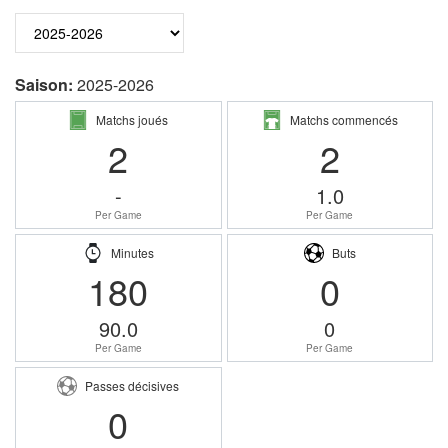
Saison:
2025-2026
Matchs joués
Matchs commencés
2
2
-
1.0
Per Game
Per Game
Minutes
Buts
180
0
90.0
0
Per Game
Per Game
Passes décisives
0