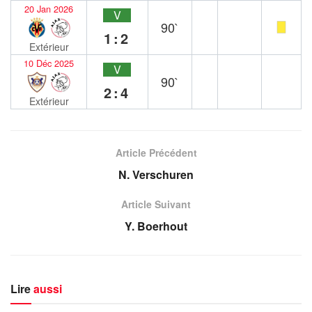
20 Jan 2026
V
90`
1:2
Extérieur
10 Déc 2025
V
90`
2:4
Extérieur
Article Précédent
N. Verschuren
Article Suivant
Y. Boerhout
Lire
aussi