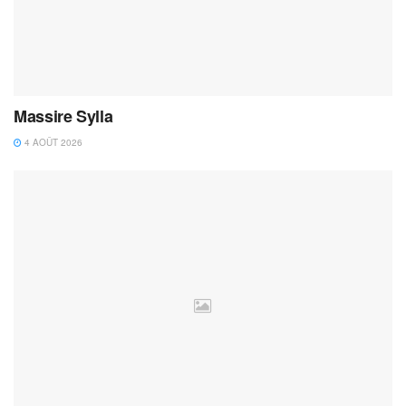
Massire Sylla
4 AOÛT 2026