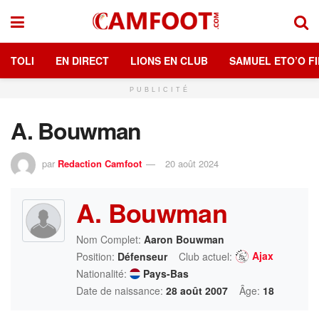
TOLI
EN DIRECT
LIONS EN CLUB
SAMUEL ETO’O FI
PUBLICITÉ
A. Bouwman
par
Redaction Camfoot
20 août 2024
A. Bouwman
Nom Complet:
Aaron Bouwman
Ajax
Position:
Défenseur
Club actuel:
Nationalité:
Pays-Bas
Date de naissance:
28 août 2007
Âge:
18