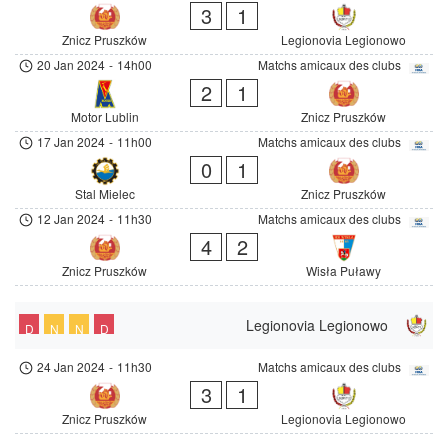
3
1
Znicz Pruszków
Legionovia Legionowo
20 Jan 2024
-
14h00
Matchs amicaux des clubs
2
1
Motor Lublin
Znicz Pruszków
17 Jan 2024
-
11h00
Matchs amicaux des clubs
0
1
Stal Mielec
Znicz Pruszków
12 Jan 2024
-
11h30
Matchs amicaux des clubs
4
2
Znicz Pruszków
Wisła Puławy
Legionovia Legionowo
D
N
N
D
24 Jan 2024
-
11h30
Matchs amicaux des clubs
3
1
Znicz Pruszków
Legionovia Legionowo