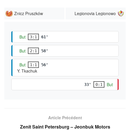
Znicz Pruszków
Legionovia Legionowo
But
3:1
61'
But
2:1
58'
But
1:1
56'
Y. Tkachuk
But
33'
0:1
Article Précédent
Zenit Saint Petersburg – Jeonbuk Motors