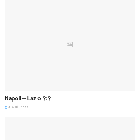
Napoli – Lazio ?:?
4 AOÛT 2026