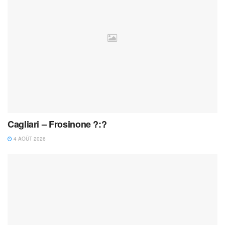
Cagliari – Frosinone ?:?
4 AOÛT 2026