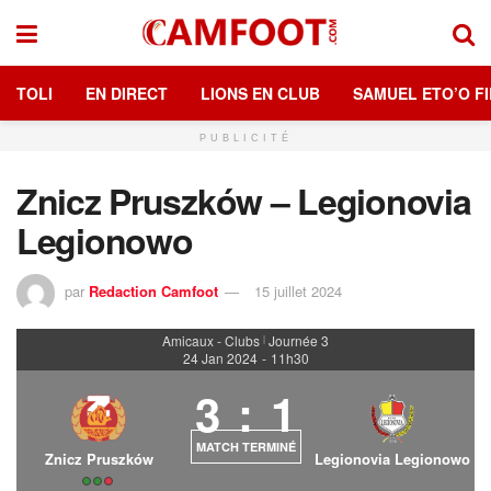
TOLI
EN DIRECT
LIONS EN CLUB
SAMUEL ETO’O FI
PUBLICITÉ
Znicz Pruszków – Legionovia
Legionowo
par
Redaction Camfoot
15 juillet 2024
Amicaux - Clubs
Journée 3
|
24 Jan 2024
-
11h30
3
:
1
MATCH TERMINÉ
Znicz Pruszków
Legionovia Legionowo