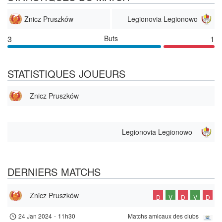
Znicz Pruszków
Legionovia Legionowo
3
Buts
1
STATISTIQUES JOUEURS
Znicz Pruszków
Legionovia Legionowo
DERNIERS MATCHS
Znicz Pruszków
D
V
D
V
D
24 Jan 2024
-
11h30
Matchs amicaux des clubs