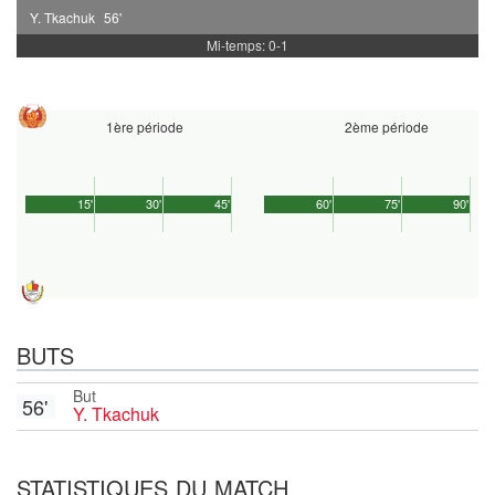
Y. Tkachuk
56'
Mi-temps: 0-1
1ère période
2ème période
15'
30'
45'
60'
75'
90'
BUTS
But
56'
Y. Tkachuk
STATISTIQUES DU MATCH