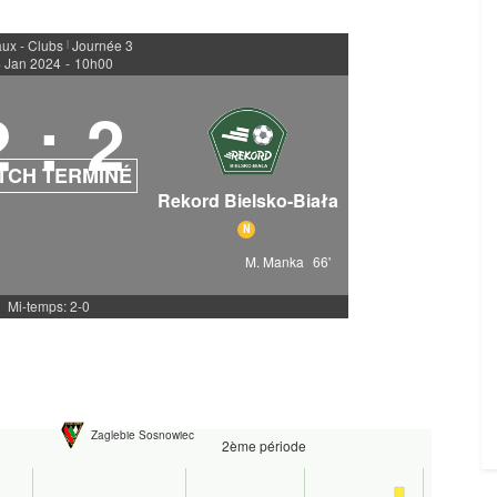
ux - Clubs
Journée 3
|
 Jan 2024
-
10h00
2
:
2
TCH TERMINÉ
Rekord Bielsko-Biała
N
M. Manka
66'
Mi-temps: 2-0
Zaglebie Sosnowiec
2ème période