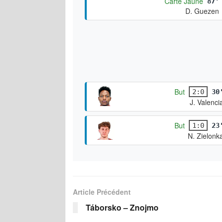
Carte Jaune
87'
D. Guezen
But
2:0
30
J. Valenci
But
1:0
23
N. Zielonk
Article Précédent
Táborsko – Znojmo