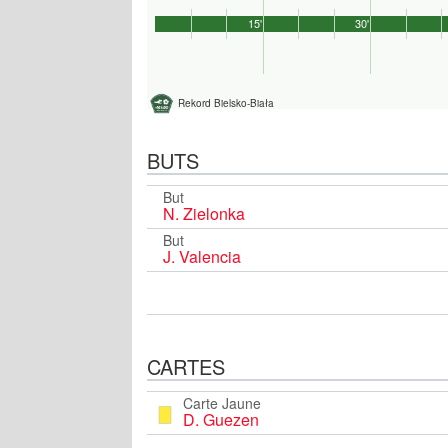
15'
30'
Rekord Bielsko-Biała
BUTS
But
N. Zielonka
But
J. Valencia
CARTES
Carte Jaune
D. Guezen