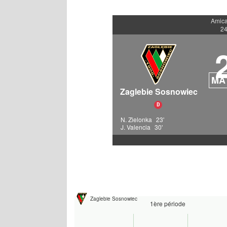
Amica
24
MA
Zaglebie Sosnowiec
D
N. Zielonka
23'
J. Valencia
30'
Zaglebie Sosnowiec
1ère période