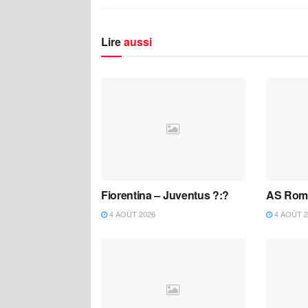
Lire
aussi
Fiorentina – Juventus ?:?
AS Roma
4 AOÛT 2026
4 AOÛT 2