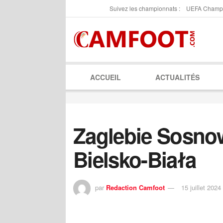
Suivez les championnats :
UEFA Champ
ACCUEIL
ACTUALITÉS
Zaglebie Sosno
Bielsko-Biała
par
Redaction Camfoot
15 juillet 2024