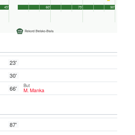
45'
60'
75'
90'
Rekord Bielsko-Biała
23'
30'
But
66'
M. Manka
87'