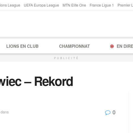
ions League
UEFA Europa League
MTN Elite One
France Ligue 1
Premier 
LIONS EN CLUB
CHAMPIONNAT
EN DIR
PUBLICITÉ
wiec – Rekord
0
dans