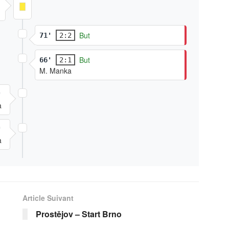
But
71'
2:2
But
66'
2:1
M. Manka
'
a
'
a
Article Suivant
Prostějov – Start Brno