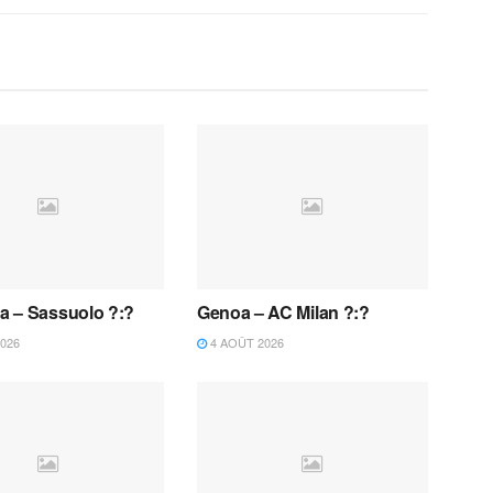
 – Sassuolo ?:?
Genoa – AC Milan ?:?
026
4 AOÛT 2026