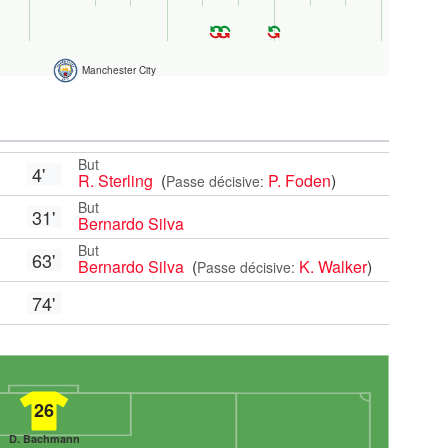
Manchester City
But
4'
R. Sterling
(
P. Foden
)
Passe décisive:
But
31'
Bernardo Silva
But
63'
Bernardo Silva
(
K. Walker
)
Passe décisive:
74'
26
D. Bachmann