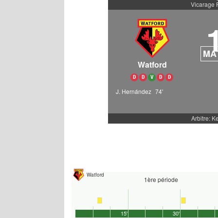
Vicarage
MA
Watford
D
D
V
D
D
J. Hernández
74'
Arbitre: K
Watford
1ère période
15'
30'