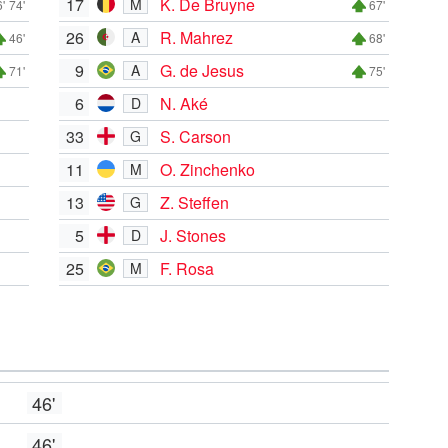
17
K. De Bruyne
M
'
74'
67'
26
R. Mahrez
A
46'
68'
9
G. de Jesus
A
71'
75'
6
N. Aké
D
33
S. Carson
G
11
O. Zinchenko
M
13
Z. Steffen
G
5
J. Stones
D
25
F. Rosa
M
46'
46'