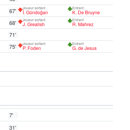
Joueur sortant
Entrant
67'
İ. Gündoğan
K. De Bruyne
Joueur sortant
Entrant
68'
J. Grealish
R. Mahrez
71'
Joueur sortant
Entrant
75'
P. Foden
G. de Jesus
7'
31'