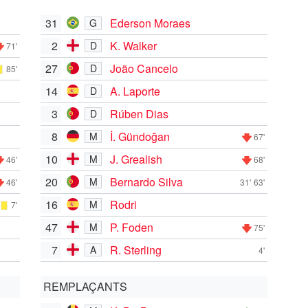
31
Ederson Moraes
G
2
K. Walker
D
71'
27
João Cancelo
D
85'
14
A. Laporte
D
3
Rúben Dias
D
8
İ. Gündoğan
M
67'
10
J. Grealish
M
46'
68'
20
Bernardo Silva
M
46'
31'
63'
16
Rodri
M
7'
47
P. Foden
M
75'
7
R. Sterling
A
4'
REMPLAÇANTS