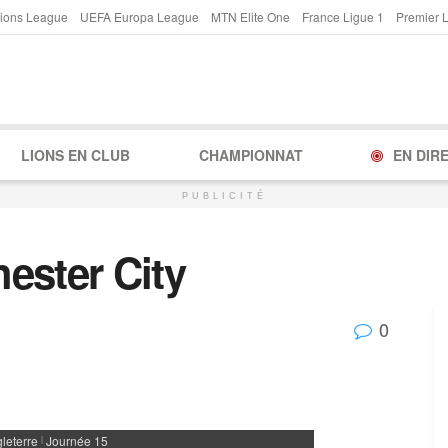
ions League
UEFA Europa League
MTN Elite One
France Ligue 1
Premier 
LIONS EN CLUB
CHAMPIONNAT
EN DIR
PUBLICITÉ
ester City
0
leterre
Journée 15
|