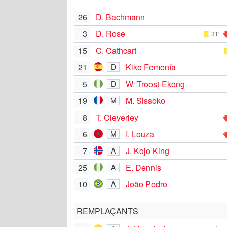
26
D. Bachmann
3
D. Rose
31'
15
C. Cathcart
21
Kiko Femenía
D
5
W. Troost-Ekong
D
19
M. Sissoko
M
8
T. Cleverley
6
I. Louza
M
7
J. Kojo King
A
25
E. Dennis
A
10
João Pedro
A
REMPLAÇANTS