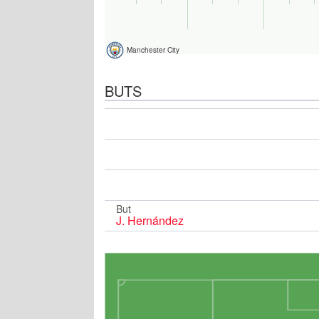
Manchester City
BUTS
But
J. Hernández