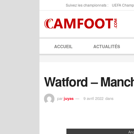
Suivez les championnats :
UEFA Champ
ACCUEIL
ACTUALITÉS
Watford – Manch
par
juyas
9 avril 2022
dans
Ang