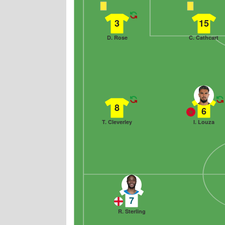
3
15
D. Rose
C. Cathcart
8
6
T. Cleverley
I. Louza
7
R. Sterling