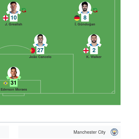
10
8
J. Grealish
İ. Gündoğan
27
2
João Cancelo
K. Walker
31
Ederson Moraes
Manchester City