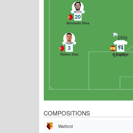
20
Bernardo Silva
3
14
Rúben Dias
A. Laporte
COMPOSITIONS
Watford