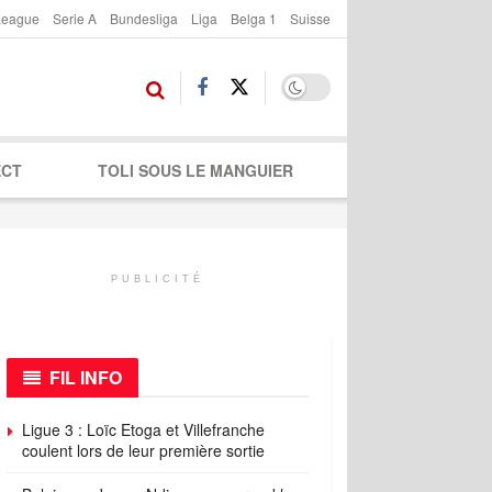
League
Serie A
Bundesliga
Liga
Belga 1
Suisse
ECT
TOLI SOUS LE MANGUIER
PUBLICITÉ
FIL INFO
Ligue 3 : Loïc Etoga et Villefranche
coulent lors de leur première sortie