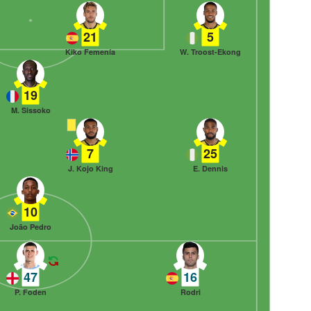
21
5
Kiko Femenía
W. Troost-Ekong
19
M. Sissoko
7
25
J. Kojo King
E. Dennis
10
João Pedro
47
16
P. Foden
Rodri