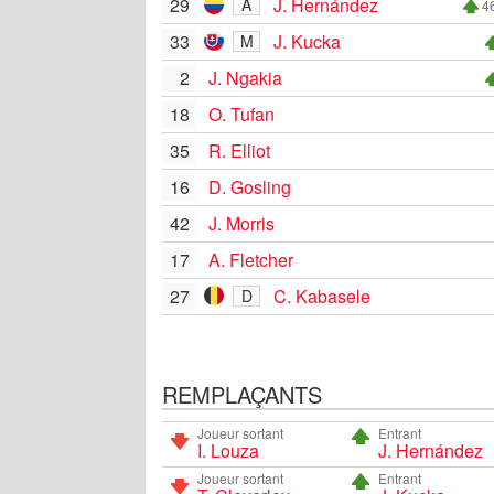
29
J. Hernández
A
46
33
J. Kucka
M
2
J. Ngakia
18
O. Tufan
35
R. Elliot
16
D. Gosling
42
J. Morris
17
A. Fletcher
27
C. Kabasele
D
REMPLAÇANTS
Joueur sortant
Entrant
I. Louza
J. Hernández
Joueur sortant
Entrant