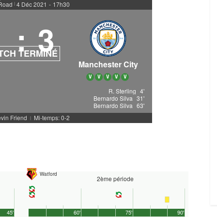
 Road
4 Déc 2021
-
17h30
|
1
:
3
TCH TERMINÉ
Manchester City
V
V
V
V
V
R. Sterling
4'
Bernardo Silva
31'
Bernardo Silva
63'
evin Friend
Mi-temps: 0-2
|
Watford
2ème période
45'
60'
75'
90'