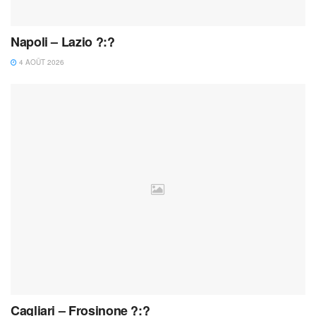
Napoli – Lazio ?:?
4 AOÛT 2026
Cagliari – Frosinone ?:?