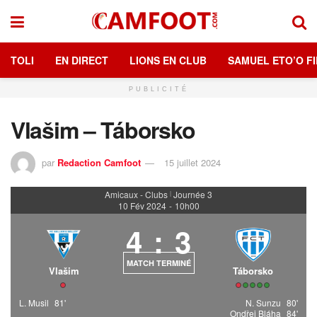
TOLI
EN DIRECT
LIONS EN CLUB
SAMUEL ETO’O FI
PUBLICITÉ
Vlašim – Táborsko
par
Redaction Camfoot
15 juillet 2024
Amicaux - Clubs
Journée 3
|
10 Fév 2024
-
10h00
4
:
3
MATCH TERMINÉ
Vlašim
Táborsko
L. Musil
81'
N. Sunzu
80'
Ondřej Bláha
84'