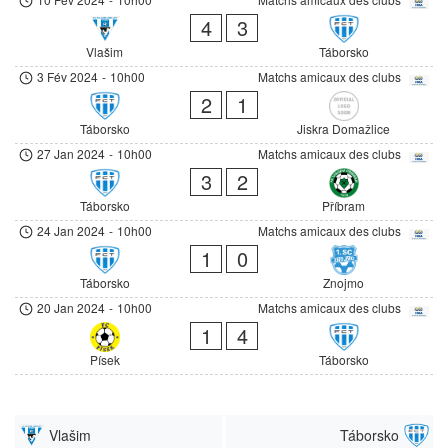
4
3
Vlašim
Táborsko
3 Fév 2024
-
10h00
Matchs amicaux des clubs
2
1
Táborsko
Jiskra Domažlice
27 Jan 2024
-
10h00
Matchs amicaux des clubs
3
2
Táborsko
Příbram
24 Jan 2024
-
10h00
Matchs amicaux des clubs
1
0
Táborsko
Znojmo
20 Jan 2024
-
10h00
Matchs amicaux des clubs
1
4
Písek
Táborsko
Vlašim
Táborsko