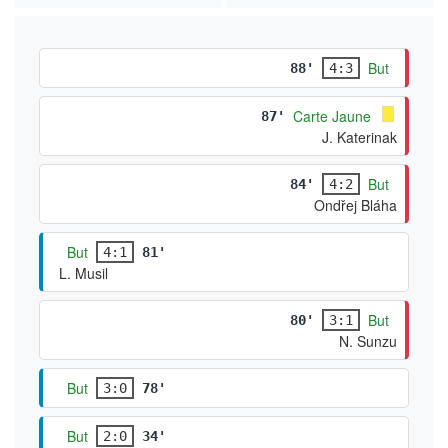
But
88'
4:3
Carte Jaune
87'
J. Katerinak
But
84'
4:2
Ondřej Bláha
But
4:1
81'
L. Musil
But
80'
3:1
N. Sunzu
But
3:0
78'
But
2:0
34'