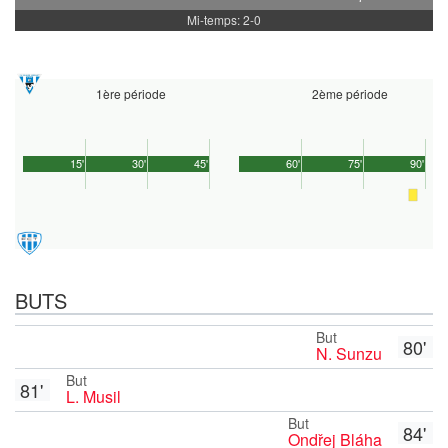
Mi-temps: 2-0
1ère période
2ème période
15'
30'
45'
60'
75'
90'
BUTS
But
80'
N. Sunzu
But
81'
L. Musil
But
84'
Ondřej Bláha