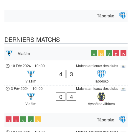
Táborsko
DERNIERS MATCHS
Vlašim
V
N
V
D
D
10 Fév 2024
-
10h00
Matchs amicaux des clubs
4
3
Vlašim
Táborsko
3 Fév 2024
-
10h00
Matchs amicaux des clubs
0
4
Vlašim
Vysočina Jihlava
Táborsko
D
D
V
V
N
10 Fév 2024
-
10h00
Matchs amicaux des clubs