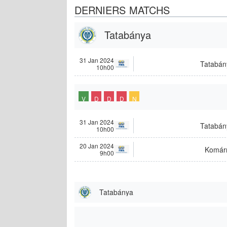
DERNIERS MATCHS
Tatabánya
31 Jan 2024
Tatabán
10h00
V
D
D
D
N
31 Jan 2024
Tatabán
10h00
20 Jan 2024
Komár
9h00
Tatabánya