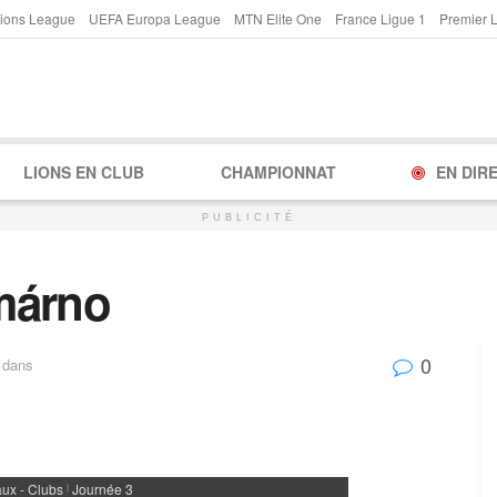
ions League
UEFA Europa League
MTN Elite One
France Ligue 1
Premier 
LIONS EN CLUB
CHAMPIONNAT
EN DIR
PUBLICITÉ
márno
0
dans
ux - Clubs
Journée 3
|