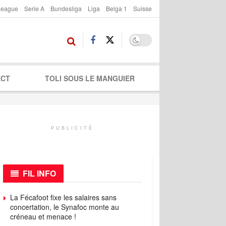
League
Serie A
Bundesliga
Liga
Belga 1
Suisse
ECT
TOLI SOUS LE MANGUIER
PUBLICITÉ
FIL INFO
La Fécafoot fixe les salaires sans
concertation, le Synafoc monte au
créneau et menace !