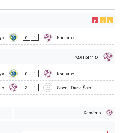
D
N
N
0
1
ya
Komárno
Komárno
0
1
ya
Komárno
3
1
no
Slovan Duslo Šaľa
Komárno