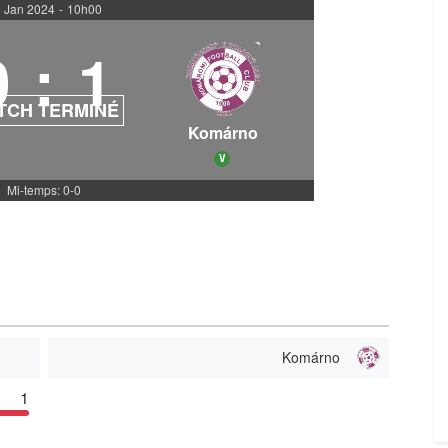
 Jan 2024
-
10h00
0
:
1
TCH TERMINÉ
Komárno
V
Mi-temps: 0-0
Komárno
1