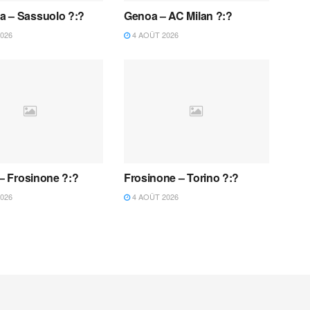
 – Sassuolo ?:?
Genoa – AC Milan ?:?
026
4 AOÛT 2026
 – Frosinone ?:?
Frosinone – Torino ?:?
026
4 AOÛT 2026