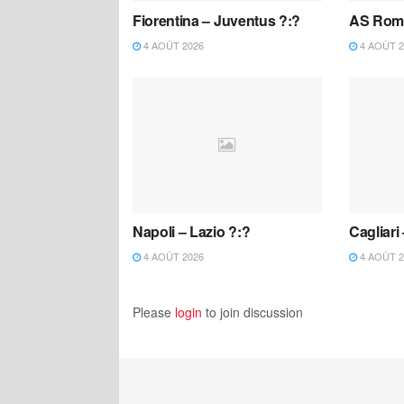
Fiorentina – Juventus ?:?
AS Roma
4 AOÛT 2026
4 AOÛT 2
Napoli – Lazio ?:?
Cagliari
4 AOÛT 2026
4 AOÛT 2
Please
login
to join discussion