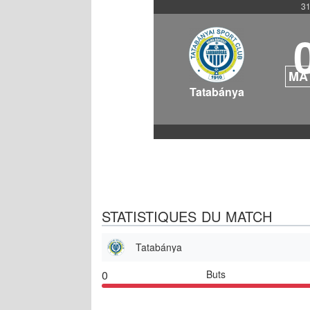
31
MA
Tatabánya
STATISTIQUES DU MATCH
Tatabánya
0
Buts