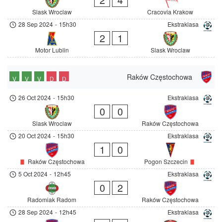
Slask Wroclaw
Cracovia Krakow
28 Sep 2024
-
15h30
Ekstraklasa
2
1
Motor Lublin
Slask Wroclaw
Raków Częstochowa
V
V
V
D
D
26 Oct 2024
-
15h30
Ekstraklasa
0
0
Slask Wroclaw
Raków Częstochowa
20 Oct 2024
-
15h30
Ekstraklasa
1
0
Raków Częstochowa
Pogon Szczecin
5 Oct 2024
-
12h45
Ekstraklasa
0
2
Radomiak Radom
Raków Częstochowa
28 Sep 2024
-
12h45
Ekstraklasa