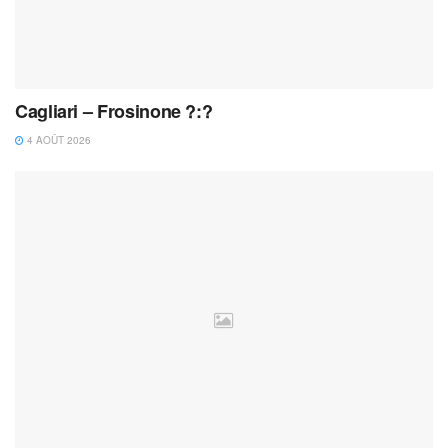
Cagliari – Frosinone ?:?
4 AOÛT 2026