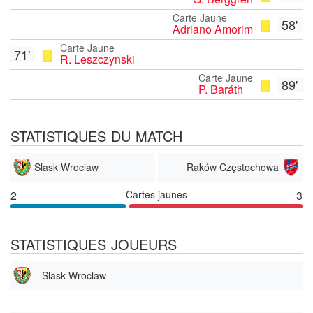
Carte Jaune
58'
Adriano Amorim
Carte Jaune
71'
R. Leszczynski
Carte Jaune
89'
P. Baráth
STATISTIQUES DU MATCH
Slask Wroclaw
Raków Częstochowa
2
Cartes jaunes
3
STATISTIQUES JOUEURS
Slask Wroclaw