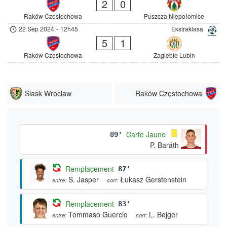
2
0
Raków Częstochowa
Puszcza Niepołomice
22 Sep 2024
-
12h45
Ekstraklasa
5
1
Raków Częstochowa
Zaglebie Lubin
Slask Wroclaw
Raków Częstochowa
Carte Jaune
89'
P. Baráth
Remplacement
87'
S. Jasper
Łukasz Gerstenstein
entre:
sort:
Remplacement
83'
Tommaso Guercio
L. Bejger
entre:
sort: