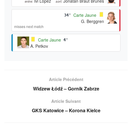
Ivi López
Jonatan Braut Brunes
entre:
sort:
Carte Jaune
34'
G. Berggren
misses next match
Carte Jaune
4'
A. Petkov
Article Précédent
Widzew Łódź – Gornik Zabrze
Article Suivant
GKS Katowice – Korona Kielce