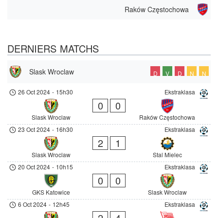
Raków Częstochowa
DERNIERS MATCHS
Slask Wroclaw
D
V
D
N
N
26 Oct 2024
-
15h30
Ekstraklasa
0
0
Slask Wroclaw
Raków Częstochowa
23 Oct 2024
-
16h30
Ekstraklasa
2
1
Slask Wroclaw
Stal Mielec
20 Oct 2024
-
10h15
Ekstraklasa
0
0
GKS Katowice
Slask Wroclaw
6 Oct 2024
-
12h45
Ekstraklasa
2
4