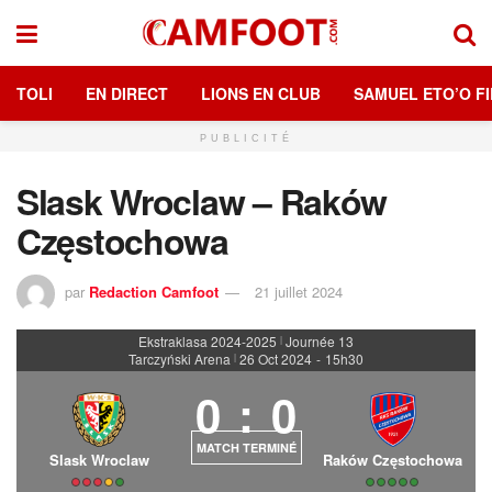
TOLI
EN DIRECT
LIONS EN CLUB
SAMUEL ETO’O FI
PUBLICITÉ
Slask Wroclaw – Raków
Częstochowa
par
Redaction Camfoot
21 juillet 2024
Ekstraklasa 2024-2025
Journée 13
|
Tarczyński Arena
26 Oct 2024
-
15h30
|
0
:
0
MATCH TERMINÉ
Slask Wroclaw
Raków Częstochowa