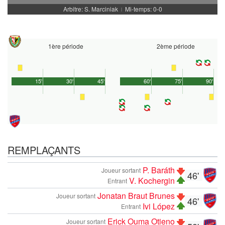
Arbitre: S. Marciniak
Mi-temps: 0-0
|
1ère période
2ème période
15'
30'
45'
60'
75'
90'
REMPLAÇANTS
P. Baráth
Joueur sortant
46'
V. Kochergin
Entrant
Jonatan Braut Brunes
Joueur sortant
46'
Ivi López
Entrant
Erick Ouma Otieno
Joueur sortant