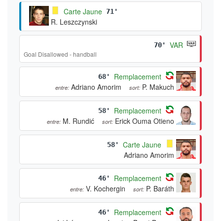
Carte Jaune
71'
R. Leszczynski
VAR
70'
Goal Disallowed - handball
Remplacement
68'
Adriano Amorim
P. Makuch
entre:
sort:
Remplacement
58'
M. Rundić
Erick Ouma Otieno
entre:
sort:
Carte Jaune
58'
Adriano Amorim
Remplacement
46'
V. Kochergin
P. Baráth
entre:
sort:
Remplacement
46'