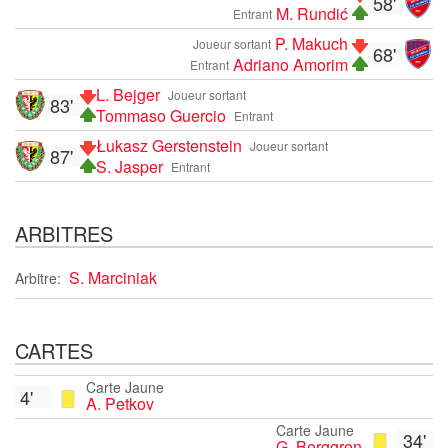
58'
M. Rundić
Entrant
P. Makuch
Joueur sortant
68'
Adriano Amorim
Entrant
L. Bejger
Joueur sortant
83'
Tommaso Guercio
Entrant
Łukasz Gerstenstein
Joueur sortant
87'
S. Jasper
Entrant
ARBITRES
S. Marciniak
Arbitre:
CARTES
Carte Jaune
4'
A. Petkov
Carte Jaune
34'
G. Berggren