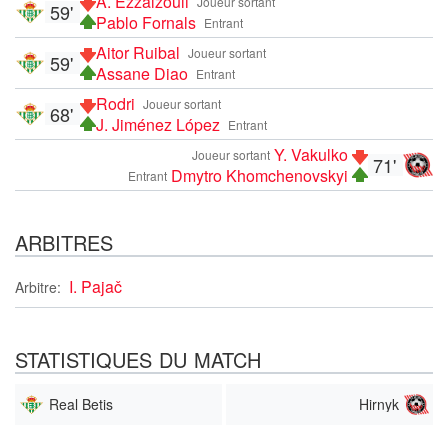
A. Ezzalzouli
Joueur sortant
59'
Pablo Fornals
Entrant
Aitor Ruibal
Joueur sortant
59'
Assane Diao
Entrant
Rodri
Joueur sortant
68'
J. Jiménez López
Entrant
Y. Vakulko
Joueur sortant
71'
Dmytro Khomchenovskyi
Entrant
ARBITRES
I. Pajač
Arbitre:
STATISTIQUES DU MATCH
Real Betis
Hirnyk