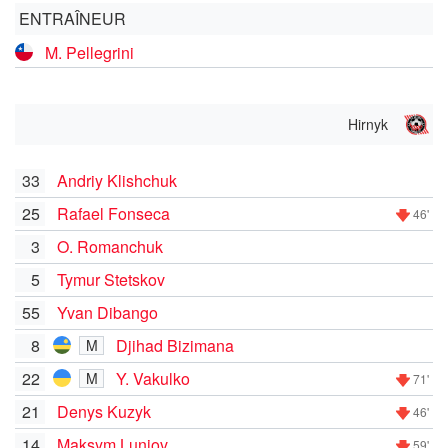
ENTRAÎNEUR
M. Pellegrini
Hirnyk
33
Andriy Klishchuk
25
Rafael Fonseca
46'
3
O. Romanchuk
5
Tymur Stetskov
55
Yvan Dibango
8
Djihad Bizimana
M
22
Y. Vakulko
M
71'
21
Denys Kuzyk
46'
14
Maksym Luniov
59'