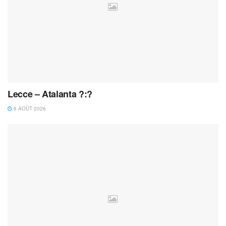
Lecce – Atalanta ?:?
8 AOÛT 2026