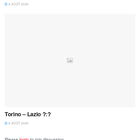
8 AOÛT 2026
Torino – Lazio ?:?
8 AOÛT 2026
Please
login
to join discussion