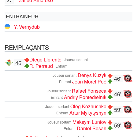
27
Matteo Amoroso
ENTRAÎNEUR
Y. Vernydub
REMPLAÇANTS
Diego Llorente
Joueur sortant
46'
R. Perraud
Entrant
Denys Kuzyk
Joueur sortant
46'
Jean Morel Poé
Entrant
Rafael Fonseca
Joueur sortant
46'
Andriy Poniedielnik
Entrant
Oleg Kozhushko
Joueur sortant
59'
Artur Mykytyshyn
Entrant
Maksym Luniov
Joueur sortant
59'
Daniel Sosah
Entrant