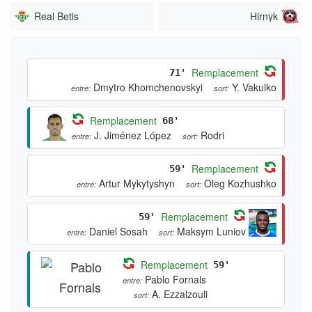
Real Betis
Hirnyk
Remplacement
71'
Dmytro Khomchenovskyi
Y. Vakulko
entre:
sort:
Remplacement
68'
J. Jiménez López
Rodri
entre:
sort:
Remplacement
59'
Artur Mykytyshyn
Oleg Kozhushko
entre:
sort:
Remplacement
59'
Daniel Sosah
Maksym Luniov
entre:
sort:
Remplacement
59'
Pablo Fornals
entre:
A. Ezzalzouli
sort: