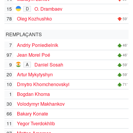
15
O. Drambaev
D
78
Oleg Kozhushko
59'
REMPLAÇANTS
7
Andriy Poniedielnik
46'
97
Jean Morel Poé
46'
9
Daniel Sosah
A
59'
20
Artur Mykytyshyn
59'
10
Dmytro Khomchenovskyi
71'
1
Bogdan Khoma
30
Volodymyr Makhankov
66
Bakary Konate
11
Yegor Tverdokhlib