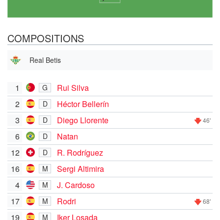
COMPOSITIONS
Real Betis
1
Rui Silva
G
2
Héctor Bellerín
D
3
Diego Llorente
D
46'
6
Natan
D
12
R. Rodríguez
D
16
Sergi Altimira
M
4
J. Cardoso
M
17
Rodri
M
68'
19
Iker Losada
M