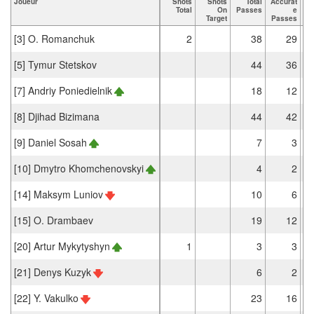
Joueur
Shots
Shots
Total
Accurat
Total
On
Passes
e
P
Target
Passes
[3] O. Romanchuk
2
38
29
[5] Tymur Stetskov
44
36
[7] Andriy Poniedielnik
18
12
[8] Djihad Bizimana
44
42
[9] Daniel Sosah
7
3
[10] Dmytro Khomchenovskyi
4
2
[14] Maksym Luniov
10
6
[15] O. Drambaev
19
12
[20] Artur Mykytyshyn
1
3
3
[21] Denys Kuzyk
6
2
[22] Y. Vakulko
23
16