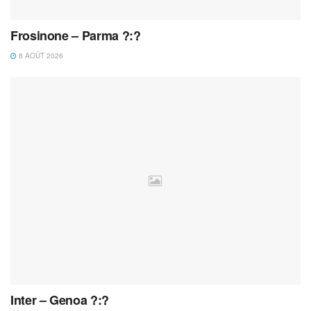
Frosinone – Parma ?:?
8 AOÛT 2026
Inter – Genoa ?:?