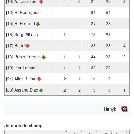
[10] A. Ezzalzouli
4
2
24
20
2
[12] R. Rodríguez
61
54
[15] R. Perraud
27
23
[16] Sergi Altimira
1
73
68
[17] Rodri
33
28
4
[18] Pablo Fornals
1
1
44
38
2
[19] Iker Losada
1
1
36
26
[24] Aitor Ruibal
2
1
14
12
[38] Assane Diao
2
2
9
8
1
Hirnyk
Joueurs de champ