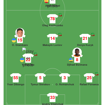
24
Aitor Ruibal
78
Oleg Kozhushko
14
21
15
O. Drambaev
Maksym Luniov
Denys Kuzyk
22
8
Y. Vakulko
Djihad Bizimana
55
5
3
25
Yvan Dibango
Tymur Stetskov
O. Romanchuk
Rafael Fonseca
33
Andriy Klishchuk