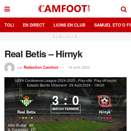
TOLI
EN DIRECT
LIONS EN CLUB
SAMUEL ETO’O FI
PUBLICITÉ
Real Betis – Hirnyk
par
Redaction Camfoot
19 août 2024
UEFA Conference League 2024-2025 - Play-offs
Play-off round
|
Estadio Benito Villamarín
29 Août 2024
-
19h00
|
3
:
0
MATCH TERMINÉ
Real Betis
Hirnyk
Aitor Ruibal
40'
A. Ezzalzouli
41'