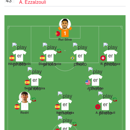
A. Ezzalzouli
1
Rui Silva
2
3
6
12
Héctor Bellerín
Diego Llorente
Natan
R. Rodríguez
16
4
Sergi Altimira
J. Cardoso
17
19
10
Rodri
Iker Losada
A. Ezzalzouli