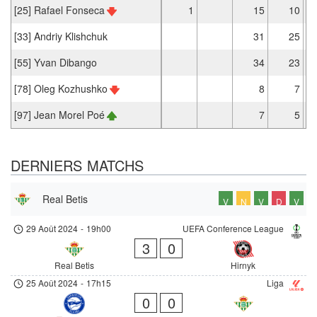
[25] Rafael Fonseca
1
15
10
[33] Andriy Klishchuk
31
25
[55] Yvan Dibango
34
23
[78] Oleg Kozhushko
8
7
[97] Jean Morel Poé
7
5
DERNIERS MATCHS
Real Betis
V
N
V
D
V
29 Août 2024
-
19h00
UEFA Conference League
3
0
Real Betis
Hirnyk
25 Août 2024
-
17h15
Liga
0
0