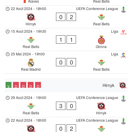
Alaves
Real Betis
22 Août 2024
-
18h00
UEFA Conference League
0
2
Hirnyk
Real Betis
15 Août 2024
-
19h30
Liga
1
1
Real Betis
Girona
25 Mai 2024
-
19h00
Liga
0
0
Real Madrid
Real Betis
Hirnyk
V
D
D
D
D
29 Août 2024
-
19h00
UEFA Conference League
3
0
Real Betis
Hirnyk
22 Août 2024
-
18h00
UEFA Conference League
0
2