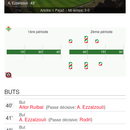
A. Ezzalzouli
43'
Arbitre: I. Pajač
Mi-temps: 3-0
|
1ère période
2ème période
15'
30'
45'
60'
75'
90'
BUTS
But
40'
Aitor Ruibal
(
:
A. Ezzalzouli
)
Passe décisive
But
41'
A. Ezzalzouli
(
:
Rodri
)
Passe décisive
But
43'