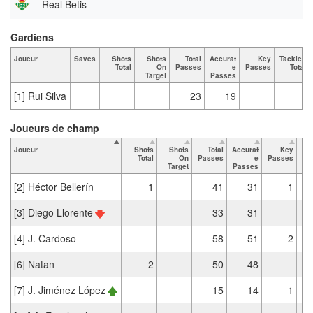
Real Betis
Gardiens
Joueur
Saves
Shots
Shots
Total
Accurat
Key
Tackles
Total
On
Passes
e
Passes
Total
Target
Passes
[1] Rui Silva
23
19
Joueurs de champ
Joueur
Shots
Shots
Total
Accurat
Key
Ta
Total
On
Passes
e
Passes
Target
Passes
[2] Héctor Bellerín
1
41
31
1
[3] Diego Llorente
33
31
[4] J. Cardoso
58
51
2
[6] Natan
2
50
48
[7] J. Jiménez López
15
14
1