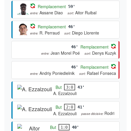
Remplacement
59'
Assane Diao
Aitor Ruibal
entre:
sort:
Remplacement
46'
R. Perraud
Diego Llorente
entre:
sort:
Remplacement
46'
Jean Morel Poé
Denys Kuzyk
entre:
sort:
Remplacement
46'
Andriy Poniedielnik
Rafael Fonseca
entre:
sort:
But
3:0
43'
A. Ezzalzouli
But
2:0
41'
Rodri
A. Ezzalzouli
passe décisive:
But
1:0
40'