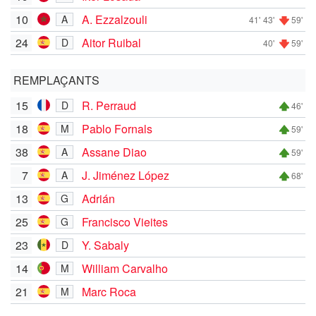
10
A. Ezzalzouli
A
41'
43'
59'
24
Aitor Ruibal
D
40'
59'
REMPLAÇANTS
15
R. Perraud
D
46'
18
Pablo Fornals
M
59'
38
Assane Diao
A
59'
7
J. Jiménez López
A
68'
13
Adrián
G
25
Francisco Vieites
G
23
Y. Sabaly
D
14
William Carvalho
M
21
Marc Roca
M