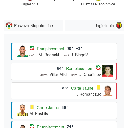
Jagiellonia
Puszcza Niepołomice
Puszcza Niepołomice
Jagiellonia
Remplacement
90' +3'
M. Radecki
J. Blagaić
entre:
sort:
Remplacement
84'
Villar Miki
D. Churlinov
entre:
sort:
Carte Jaune
83'
T. Romanczuk
Carte Jaune
80'
M. Kosidis
Remplacement
74'