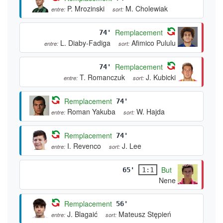
P. Mrozinski
M. Cholewiak
entre:
sort:
Remplacement
74'
L. Diaby-Fadiga
Afimico Pululu
entre:
sort:
Remplacement
74'
T. Romanczuk
J. Kubicki
entre:
sort:
Remplacement
74'
Roman Yakuba
W. Hajda
entre:
sort:
Remplacement
74'
I. Revenco
J. Lee
entre:
sort:
But
65'
1:1
Nene
Remplacement
56'
J. Blagaić
Mateusz Stępień
entre:
sort: