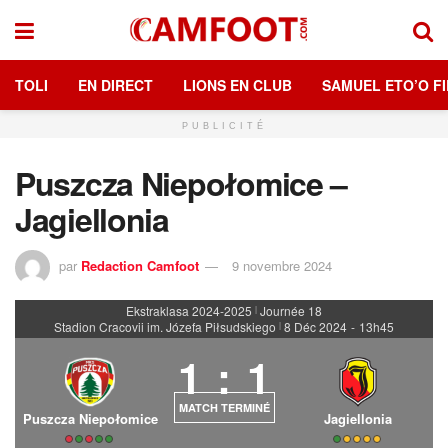
TOLI
EN DIRECT
LIONS EN CLUB
SAMUEL ETO’O FI
PUBLICITÉ
Puszcza Niepołomice –
Jagiellonia
par
Redaction Camfoot
9 novembre 2024
Ekstraklasa 2024-2025
Journée 18
|
Stadion Cracovii im. Józefa Piłsudskiego
8 Déc 2024
-
13h45
|
1
:
1
MATCH TERMINÉ
Puszcza Niepołomice
Jagiellonia