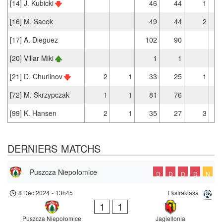
[14] J. Kubicki
46
44
1
[16] M. Sacek
49
44
2
[17] A. Dieguez
102
90
[20] Villar Miki
1
1
[21] D. Churlinov
2
1
33
25
1
[72] M. Skrzypczak
1
1
81
76
[99] K. Hansen
2
1
35
27
3
DERNIERS MATCHS
Puszcza Niepołomice
D
D
D
D
N
8 Déc 2024
-
13h45
Ekstraklasa
1
1
Puszcza Niepołomice
Jagiellonia