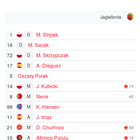
Jagiellonia
1
M. Stryjek
G
16
M. Sacek
D
72
M. Skrzypczak
D
17
A. Dieguez
D
5
Cezary Polak
14
J. Kubicki
M
74'
8
Nene
M
65'
99
K. Hansen
M
11
J. Imaz
A
21
D. Churlinov
M
84'
10
Afimico Pululu
A
74'