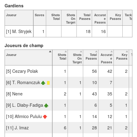
Gardiens
Joueur
Saves
Shots
Shots
Total
Accurat
Key
Tackles
Total
On
Passes
e
Passes
Total
Target
Passes
[1] M. Stryjek
1
18
16
Joueurs de champ
Joueur
Shots
Shots
Total
Accurat
Key
Tac
Total
On
Passes
e
Passes
Target
Passes
[5] Cezary Polak
1
56
42
2
[6] T. Romanczuk
1
1
10
7
[8] Nene
2
1
43
35
2
[9] L. Diaby-Fadiga
1
6
5
1
[10] Afimico Pululu
1
1
14
12
1
[11] J. Imaz
6
1
28
21
2