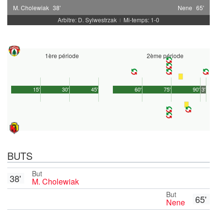
M. Cholewiak
38'
Nene
65'
Arbitre: D. Sylwestrzak
Mi-temps: 1-0
|
1ère période
2ème période
15'
30'
45'
60'
75'
90'
3'
BUTS
But
38'
M. Cholewiak
But
65'
Nene