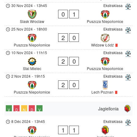
30 Nov 2024
-
13h45
Ekstraklasa
0
1
Slask Wroclaw
Puszcza Niepołomice
25 Nov 2024
-
18h00
Ekstraklasa
2
0
Puszcza Niepołomice
Widzew Łódź
10 Nov 2024
-
11h15
Ekstraklasa
2
0
Stal Mielec
Puszcza Niepołomice
2 Nov 2024
-
19h15
Ekstraklasa
2
0
Puszcza Niepołomice
Lech Poznan
Jagiellonia
V
D
N
D
V
8 Déc 2024
-
13h45
Ekstraklasa
1
1