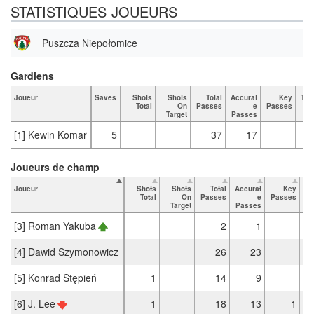
STATISTIQUES JOUEURS
Puszcza Niepołomice
Gardiens
Joueur
Saves
Shots
Shots
Total
Accurat
Key
Tac
Total
On
Passes
e
Passes
Target
Passes
[1] Kewin Komar
5
37
17
Joueurs de champ
Joueur
Shots
Shots
Total
Accurat
Key
Ta
Total
On
Passes
e
Passes
Target
Passes
[3] Roman Yakuba
2
1
[4] Dawid Szymonowicz
26
23
[5] Konrad Stępień
1
14
9
[6] J. Lee
1
18
13
1