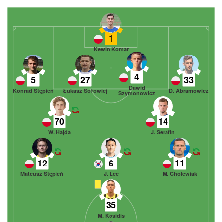
1
Kewin Komar
4
5
27
33
Dawid
Konrad Stępień
Łukasz Sołowiej
D. Abramowicz
Szymonowicz
70
14
W. Hajda
J. Serafin
12
6
11
Mateusz Stępień
J. Lee
M. Cholewiak
35
M. Kosidis