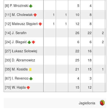
[8] P. Mrozinski
5
4
[11] M. Cholewiak
1
1
10
8
[12] Mateusz Stępień
1
1
12
8
[14] J. Serafin
26
22
2
[24] J. Blagaić
6
6
2
[27] Łukasz Sołowiej
22
16
[33] D. Abramowicz
25
18
[35] M. Kosidis
21
15
1
[67] I. Revenco
4
3
[70] W. Hajda
15
12
Jagiellonia