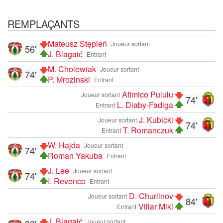
REMPLAÇANTS
Mateusz Stępień
Joueur sortant
56'
J. Blagaić
Entrant
M. Cholewiak
Joueur sortant
74'
P. Mrozinski
Entrant
Afimico Pululu
Joueur sortant
74'
L. Diaby-Fadiga
Entrant
J. Kubicki
Joueur sortant
74'
T. Romanczuk
Entrant
W. Hajda
Joueur sortant
74'
Roman Yakuba
Entrant
J. Lee
Joueur sortant
74'
I. Revenco
Entrant
D. Churlinov
Joueur sortant
84'
Villar Miki
Entrant
J. Blagaić
Joueur sortant