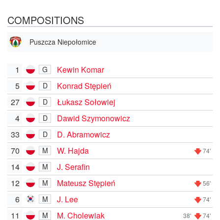
COMPOSITIONS
Puszcza Niepołomice
1
Kewin Komar
G
5
Konrad Stępień
D
27
Łukasz Sołowiej
D
4
Dawid Szymonowicz
D
33
D. Abramowicz
D
70
W. Hajda
M
74'
14
J. Serafin
M
12
Mateusz Stępień
M
56'
6
J. Lee
M
74'
11
M. Cholewiak
M
38'
74'