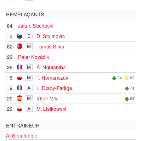
REMPLAÇANTS
84
Jakub Suchocki
3
D. Stojinovic
D
82
Tomás Silva
M
22
Peter Kováčik
39
A. Nguiamba
M
6
T. Romanczuk
M
74'
83'
9
L. Diaby-Fadiga
A
74'
20
Villar Miki
M
84'
29
M. Listkowski
A
ENTRAÎNEUR
A. Siemieniec