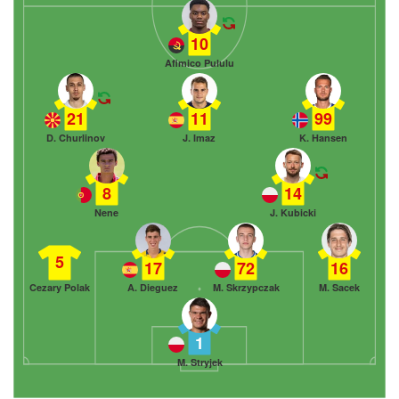
10
Afimico Pululu
21
11
99
D. Churlinov
J. Imaz
K. Hansen
8
14
Nene
J. Kubicki
5
17
72
16
Cezary Polak
A. Dieguez
M. Skrzypczak
M. Sacek
1
M. Stryjek