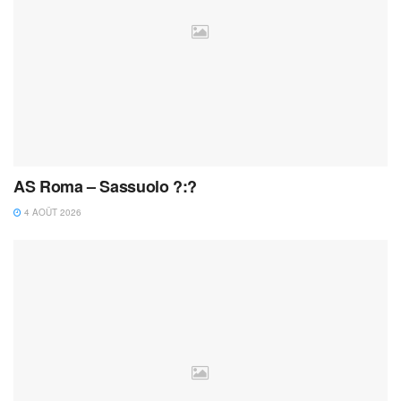
AS Roma – Sassuolo ?:?
4 AOÛT 2026