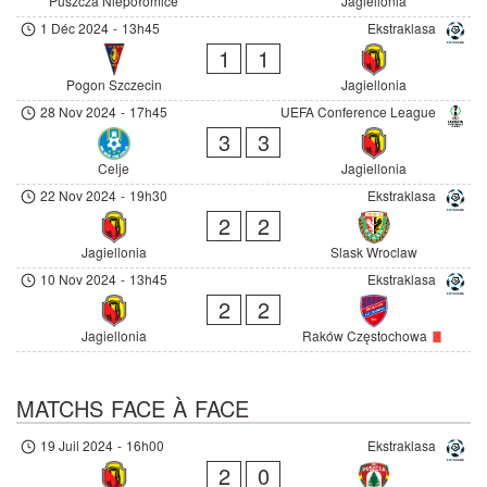
Puszcza Niepołomice
Jagiellonia
1 Déc 2024
-
13h45
Ekstraklasa
1
1
Pogon Szczecin
Jagiellonia
28 Nov 2024
-
17h45
UEFA Conference League
3
3
Celje
Jagiellonia
22 Nov 2024
-
19h30
Ekstraklasa
2
2
Jagiellonia
Slask Wroclaw
10 Nov 2024
-
13h45
Ekstraklasa
2
2
Jagiellonia
Raków Częstochowa
MATCHS FACE À FACE
19 Juil 2024
-
16h00
Ekstraklasa
2
0