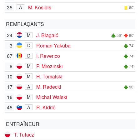
35
M. Kosidis
A
80'
REMPLAÇANTS
24
J. Blagaić
M
56'
90'
3
Roman Yakuba
D
74'
67
I. Revenco
D
74'
8
P. Mrozinski
M
74'
10
H. Tomalski
M
17
M. Radecki
A
90'
16
Michał Walski
M
45
R. Kidrič
A
ENTRAÎNEUR
T. Tułacz