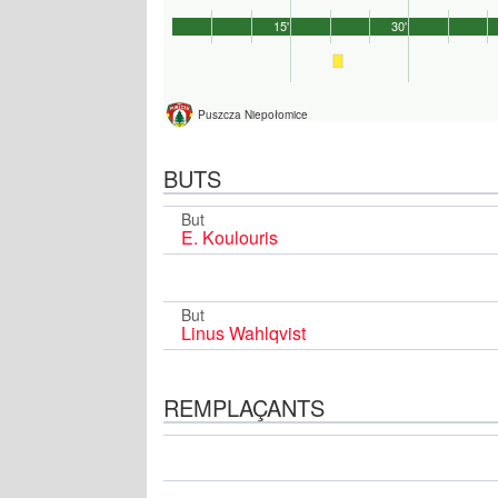
15'
30'
Puszcza Niepołomice
BUTS
But
E. Koulouris
But
Linus Wahlqvist
REMPLAÇANTS