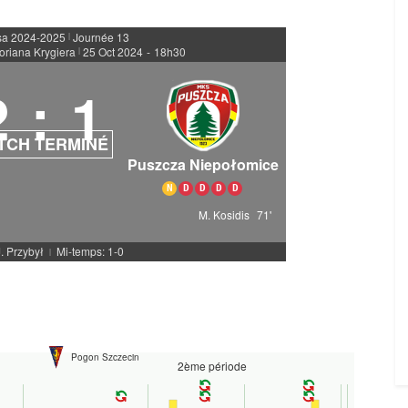
sa 2024-2025
Journée 13
|
loriana Krygiera
25 Oct 2024
-
18h30
|
2
:
1
TCH TERMINÉ
Puszcza Niepołomice
N
D
D
D
D
M. Kosidis
71'
J. Przybył
Mi-temps: 1-0
|
Pogon Szczecin
2ème période