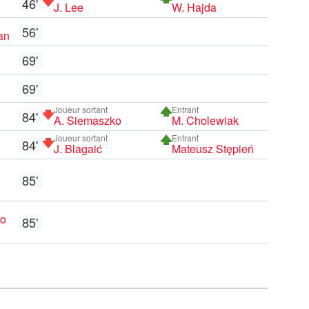
46'
J. Lee
W. Hajda
56'
an
69'
69'
Joueur sortant
Entrant
84'
A. Siemaszko
M. Cholewiak
Joueur sortant
Entrant
84'
J. Blagaić
Mateusz Stępień
85'
lo
85'