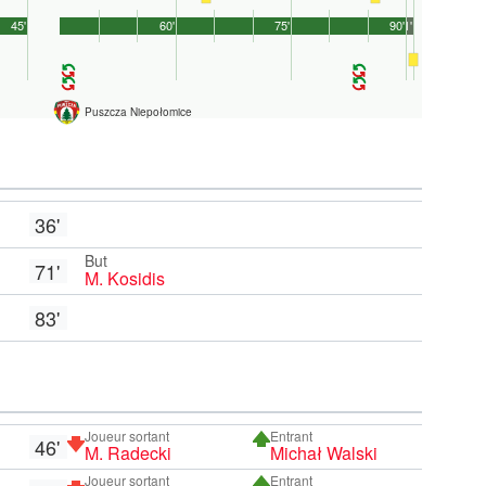
45'
60'
75'
90'
1'
Puszcza Niepołomice
36'
But
71'
M. Kosidis
83'
Joueur sortant
Entrant
46'
M. Radecki
Michał Walski
Joueur sortant
Entrant