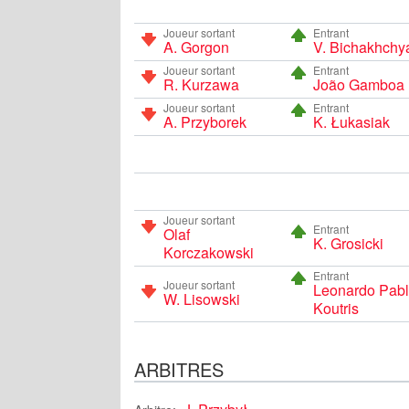
Joueur sortant
Entrant
A. Gorgon
V. Bichakhchy
Joueur sortant
Entrant
R. Kurzawa
João Gamboa
Joueur sortant
Entrant
A. Przyborek
K. Łukasiak
Joueur sortant
Entrant
Olaf
K. Grosicki
Korczakowski
Entrant
Joueur sortant
Leonardo Pab
W. Lisowski
Koutris
ARBITRES