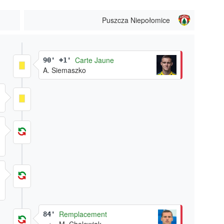
Puszcza Niepołomice
Carte Jaune
90' +1'
A. Siemaszko
Remplacement
84'
M. Cholewiak