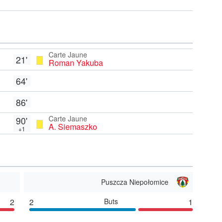
Carte Jaune
21'
Roman Yakuba
64'
86'
Carte Jaune
90'
A. Siemaszko
+1
Puszcza Niepołomice
2
2
Buts
1