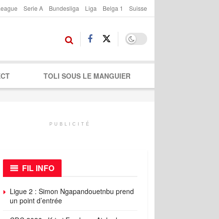
League
Serie A
Bundesliga
Liga
Belga 1
Suisse
ECT
TOLI SOUS LE MANGUIER
PUBLICITÉ
FIL INFO
Ligue 2 : Simon Ngapandouetnbu prend
un point d’entrée