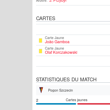
J. Przybył
Arbitre:
CARTES
Carte Jaune
João Gamboa
Carte Jaune
Olaf Korczakowski
STATISTIQUES DU MATCH
Pogon Szczecin
2
Cartes jaunes