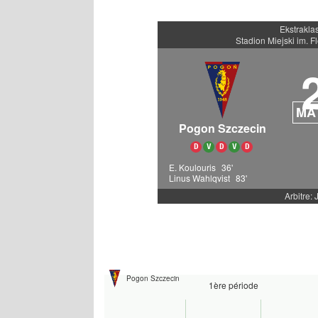
Ekstrakla
Stadion Miejski im. F
MA
Pogon Szczecin
D
V
D
V
D
E. Koulouris
36'
Linus Wahlqvist
83'
Arbitre: 
Pogon Szczecin
1ère période