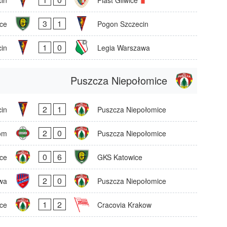
3
1
ce
Pogon Szczecin
1
0
in
Legia Warszawa
Puszcza Niepołomice
2
1
in
Puszcza Niepołomice
2
0
om
Puszcza Niepołomice
0
6
ce
GKS Katowice
2
0
wa
Puszcza Niepołomice
1
2
ce
Cracovia Krakow