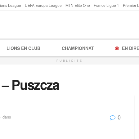
ions League
UEFA Europa League
MTN Elite One
France Ligue 1
Premier 
LIONS EN CLUB
CHAMPIONNAT
EN DIR
PUBLICITÉ
 – Puszcza
0
4
dans