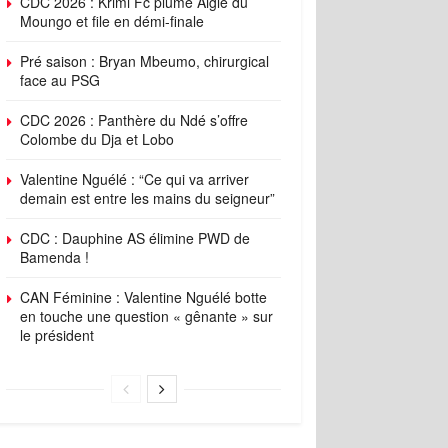
CDC 2026 : Krimi Fc plume Aigle du
Moungo et file en démi-finale
Pré saison : Bryan Mbeumo, chirurgical
face au PSG
CDC 2026 : Panthère du Ndé s’offre
Colombe du Dja et Lobo
Valentine Nguélé : “Ce qui va arriver
demain est entre les mains du seigneur”
CDC : Dauphine AS élimine PWD de
Bamenda !
CAN Féminine : Valentine Nguélé botte
en touche une question « gênante » sur
le président