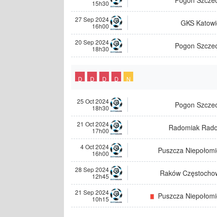
15h30
27 Sep 2024
GKS Katowi
16h00
20 Sep 2024
Pogon Szczec
18h30
D
D
D
D
N
25 Oct 2024
Pogon Szczec
18h30
21 Oct 2024
Radomiak Rad
17h00
4 Oct 2024
Puszcza Niepołomi
16h00
28 Sep 2024
Raków Częstocho
12h45
21 Sep 2024
Puszcza Niepołomi
10h15