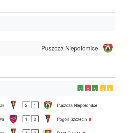
Puszcza Niepołomice
V
D
V
N
N
2
1
in
Puszcza Niepołomice
1
0
wa
Pogon Szczecin
1
0
in
Piast Gliwice