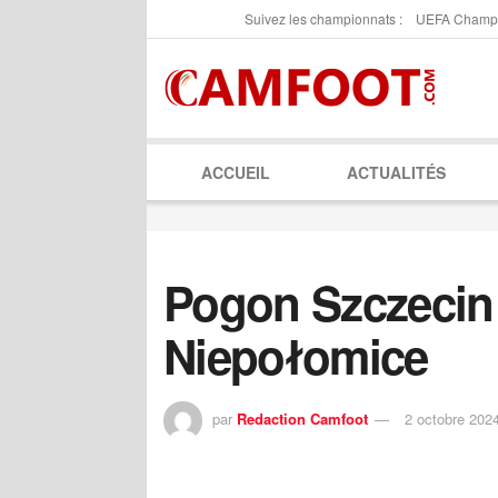
Suivez les championnats :
UEFA Champ
ACCUEIL
ACTUALITÉS
Pogon Szczecin
Niepołomice
par
Redaction Camfoot
2 octobre 202