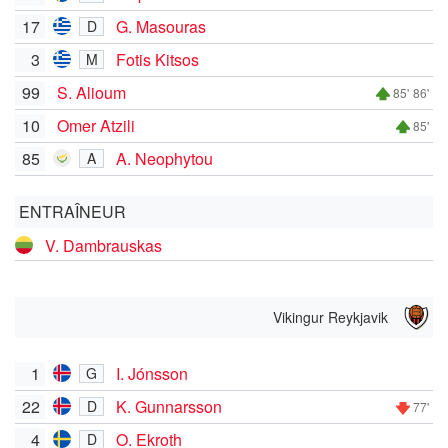
17
G. Masouras
D
3
Fotis Kitsos
M
99
S. Alioum
85'
86'
10
Omer Atzili
85'
85
A. Neophytou
A
ENTRAÎNEUR
V. Dambrauskas
Vikingur Reykjavik
1
I. Jónsson
G
22
K. Gunnarsson
D
77'
4
O. Ekroth
D