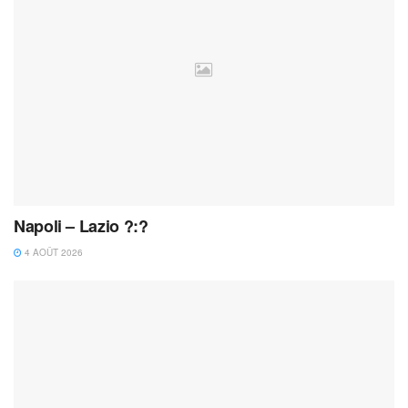
Napoli – Lazio ?:?
4 AOÛT 2026