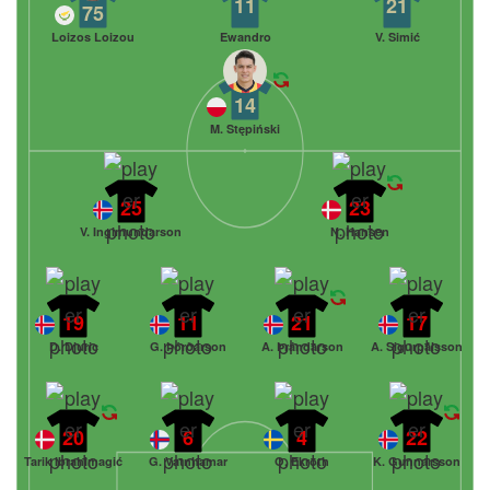
11
21
75
Loizos Loizou
Ewandro
V. Simić
14
M. Stępiński
25
23
V. Ingimundarson
N. Hansen
19
11
21
17
D. Djuric
G. Þórðarson
A. Þrándarson
A. Sigurpálsson
20
6
4
22
Tarik Ibrahimagić
G. Vatnhamar
O. Ekroth
K. Gunnarsson