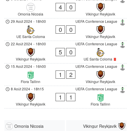
4
0
Omonia Nicosia
Vikingur Reykjavik
29 Août 2024
-
18h00
UEFA Conference League
0
0
UE Santa Coloma
Vikingur Reykjavik
22 Août 2024
-
18h00
UEFA Conference League
5
0
Vikingur Reykjavik
UE Santa Coloma
15 Août 2024
-
16h00
UEFA Conference League
1
2
Flora Tallinn
Vikingur Reykjavik
8 Août 2024
-
18h15
UEFA Conference League
1
1
Vikingur Reykjavik
Flora Tallinn
Omonia Nicosia
Vikingur Reykjavik