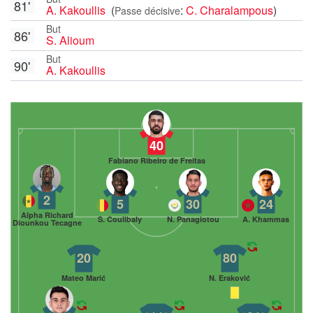
81'
A. Kakoullis
(
:
C. Charalampous
)
Passe décisive
But
86'
S. Alioum
But
90'
A. Kakoullis
40
Fabiano Ribeiro de Freitas
2
5
30
24
Alpha Richard
S. Coulibaly
N. Panagiotou
A. Khammas
Diounkou Tecagne
20
80
Mateo Marić
N. Eraković