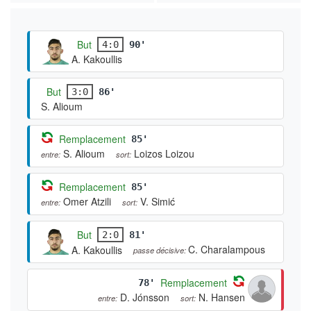
But
4:0
90'
A. Kakoullis
But
3:0
86'
S. Alioum
Remplacement
85'
S. Alioum
Loizos Loizou
entre:
sort:
Remplacement
85'
Omer Atzili
V. Simić
entre:
sort:
But
2:0
81'
C. Charalampous
A. Kakoullis
passe décisive:
Remplacement
78'
D. Jónsson
N. Hansen
entre:
sort: