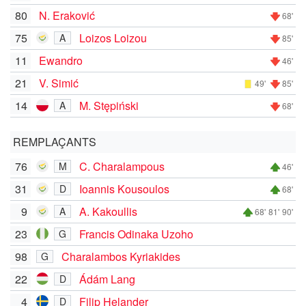
80
N. Eraković
68'
75
Loizos Loizou
A
85'
11
Ewandro
46'
21
V. Simić
49'
85'
14
M. Stępiński
A
68'
REMPLAÇANTS
76
C. Charalampous
M
46'
31
Ioannis Kousoulos
D
68'
9
A. Kakoullis
A
68'
81'
90'
23
Francis Odinaka Uzoho
G
98
Charalambos Kyriakides
G
22
Ádám Lang
D
4
Filip Helander
D