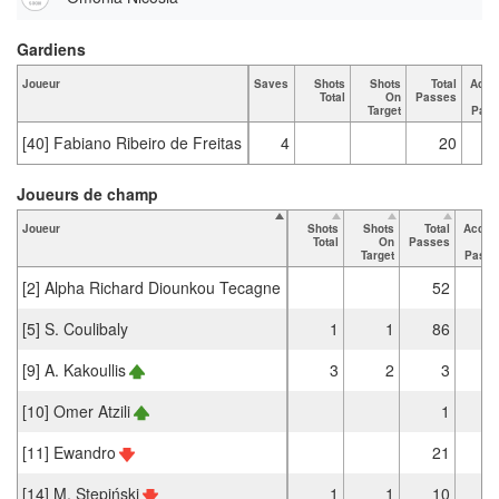
Gardiens
Joueur
Saves
Shots
Shots
Total
Accu
Total
On
Passes
Target
Pass
[40] Fabiano Ribeiro de Freitas
4
20
Joueurs de champ
Joueur
Shots
Shots
Total
Accur
Total
On
Passes
Target
Passe
[2] Alpha Richard Diounkou Tecagne
52
4
[5] S. Coulibaly
1
1
86
8
[9] A. Kakoullis
3
2
3
[10] Omer Atzili
1
[11] Ewandro
21
1
[14] M. Stępiński
1
1
10