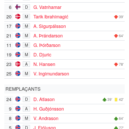
6
G. Vatnhamar
D
20
Tarik Ibrahimagić
M
39'
17
A. Sigurpálsson
M
21
A. Þrándarson
M
64'
11
G. Þórðarson
M
19
D. Djuric
M
23
N. Hansen
A
78'
25
V. Ingimundarson
M
REMPLAÇANTS
24
D. Atlason
D
39'
42'
9
H. Guðjónsson
A
8
V. Andrason
M
64'
5
J. Fjóluson
D
77'