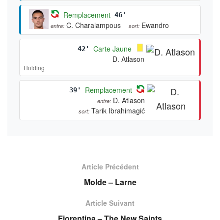
Remplacement
46'
C. Charalampous
Ewandro
entre:
sort:
Carte Jaune
42'
D. Atlason
Holding
Remplacement
39'
D. Atlason
entre:
Tarik Ibrahimagić
sort:
Article Précédent
Molde – Larne
Article Suivant
Fiorentina – The New Saints