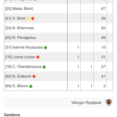
[20] Mateo Marić
67
6
[21] V. Simić
26
2
[24] A. Khammas
83
7
[30] N. Panagiotou
89
8
[31] Ioannis Kousoulos
1
10
1
[75] Loizos Loizou
1
31
2
[76] C. Charalampous
1
1
27
2
[80] N. Eraković
41
3
[99] S. Alioum
1
1
2
Vikingur Reykjavik
Gardiens