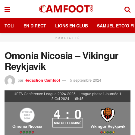
TOLI
EN DIRECT
LIONS EN CLUB
SAMUEL ETO’O FI
PUBLICITÉ
Omonia Nicosia – Vikingur
Reykjavik
par
Redaction Camfoot
5 septembre 2024
UEFA Conference League 2024-2025 - League phase
Journée 1
|
3 Oct 2024
-
16h45
4
:
0
MATCH TERMINÉ
Omonia Nicosia
Vikingur Reykjavik