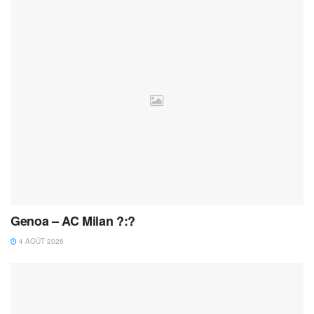
Genoa – AC Milan ?:?
4 AOÛT 2026