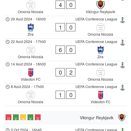
4
0
Omonia Nicosia
Vikingur Reykjavik
29 Août 2024
-
16h00
UEFA Conference League
1
0
Zira
Omonia Nicosia
22 Août 2024
-
17h00
UEFA Conference League
6
0
Omonia Nicosia
Zira
14 Août 2024
-
16h00
UEFA Conference League
0
2
Videoton FC
Omonia Nicosia
8 Août 2024
-
17h00
UEFA Conference League
1
0
Omonia Nicosia
Videoton FC
Vikingur Reykjavik
D
V
N
V
D
3 Oct 2024
-
16h45
UEFA Conference League