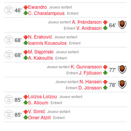
Ewandro
Joueur sortant
46'
C. Charalampous
Entrant
A. Þrándarson
Joueur sortant
64'
V. Andrason
Entrant
N. Eraković
Joueur sortant
68'
Ioannis Kousoulos
Entrant
M. Stępiński
Joueur sortant
68'
A. Kakoullis
Entrant
K. Gunnarsson
Joueur sortant
77'
J. Fjóluson
Entrant
N. Hansen
Joueur sortant
78'
D. Jónsson
Entrant
Loizos Loizou
Joueur sortant
85'
S. Alioum
Entrant
V. Simić
Joueur sortant
85'
Omer Atzili
Entrant