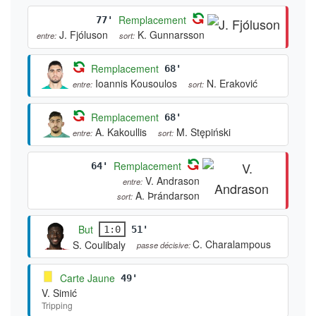
Remplacement
77'
J. Fjóluson
K. Gunnarsson
entre:
sort:
Remplacement
68'
Ioannis Kousoulos
N. Eraković
entre:
sort:
Remplacement
68'
A. Kakoullis
M. Stępiński
entre:
sort:
Remplacement
64'
V. Andrason
entre:
A. Þrándarson
sort:
But
1:0
51'
C. Charalampous
S. Coulibaly
passe décisive:
Carte Jaune
49'
V. Simić
Tripping