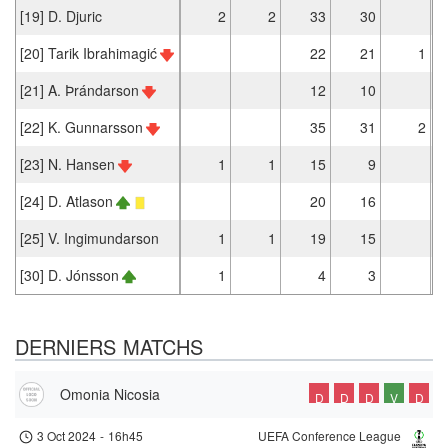
[19] D. Djuric
2
2
33
30
[20] Tarik Ibrahimagić
22
21
1
[21] A. Þrándarson
12
10
[22] K. Gunnarsson
35
31
2
[23] N. Hansen
1
1
15
9
[24] D. Atlason
20
16
[25] V. Ingimundarson
1
1
19
15
[30] D. Jónsson
1
4
3
DERNIERS MATCHS
Omonia Nicosia
D
D
D
V
D
3 Oct 2024
-
16h45
UEFA Conference League