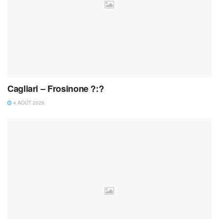
Cagliari – Frosinone ?:?
4 AOÛT 2026