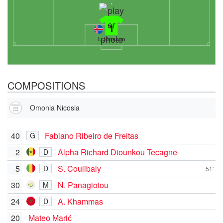
1
I. Jónsson
COMPOSITIONS
Omonia Nicosia
40
Fabiano Ribeiro de Freitas
G
2
Alpha Richard Diounkou Tecagne
D
5
S. Coulibaly
D
51'
30
N. Panagiotou
M
24
A. Khammas
D
20
Mateo Marić