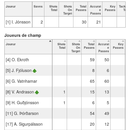
Joueur
Saves
Shots
Shots
Total
Accurat
Key
Tackles
Total
On
Passes
e
Passes
Total
Target
Passes
[1] I. Jónsson
2
30
21
Joueurs de champ
Joueur
Shots
Shots
Total
Accurat
Key
T
Total
On
Passes
e
Passes
Target
Passes
[4] O. Ekroth
59
50
[5] J. Fjóluson
8
6
[6] G. Vatnhamar
65
60
[8] V. Andrason
1
15
13
[9] H. Guðjónsson
1
6
5
[11] G. Þórðarson
54
49
[17] A. Sigurpálsson
20
12