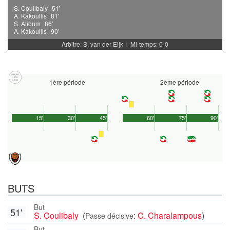
S. Coulibaly
51'
A. Kakoullis
81'
S. Alioum
86'
A. Kakoullis
90'
Arbitre: S. van der Eijk
Mi-temps: 0-0
|
1ère période
2ème période
15'
30'
45'
60'
75'
90'
BUTS
But
51'
S. Coulibaly
(
:
C. Charalampous
)
Passe décisive
But