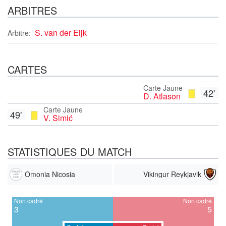
ARBITRES
S. van der Eijk
Arbitre:
CARTES
Carte Jaune
42'
D. Atlason
Carte Jaune
49'
V. Simić
STATISTIQUES DU MATCH
Omonia Nicosia
Vikingur Reykjavik
Non cadré
Non cadré
3
5