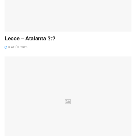
Lecce – Atalanta ?:?
8 AOÛT 2026