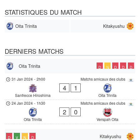
STATISTIQUES DU MATCH
Oita Trinita
Kitakyushu
DERNIERS MATCHS
Oita Trinita
D
N
D
D
D
31 Jan 2024
-
2h00
Matchs amicaux des clubs
4
1
Sanfrecce Hiroshima
Oita Trinita
24 Jan 2024
-
1h30
Matchs amicaux des clubs
2
0
Oita Trinita
Verspah Oita
Kitakyushu
D
V
N
D