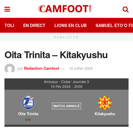
TOLI
EN DIRECT
LIONS EN CLUB
SAMUEL ETO’O FI
PUBLICITÉ
Oita Trinita – Kitakyushu
par
Redaction Camfoot
16 juillet 2024
Amicaux - Clubs
Journée 3
|
10 Fév 2024
-
2h00
MATCH ANNULÉ
Oita Trinita
Kitakyushu