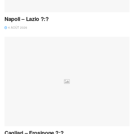
Napoli – Lazio ?:?
4 AOÛT 2026
Cagliari – Frosinone ?:?