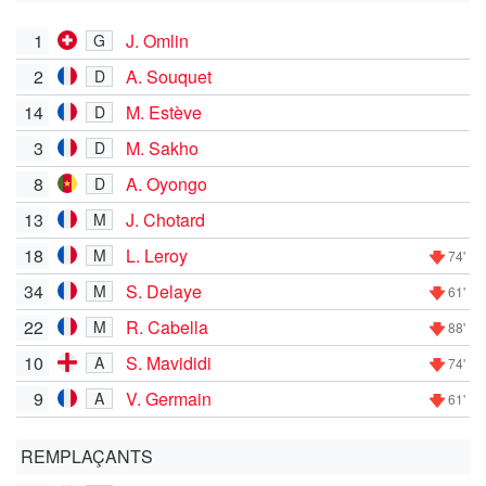
1
J. Omlin
G
2
A. Souquet
D
14
M. Estève
D
3
M. Sakho
D
8
A. Oyongo
D
13
J. Chotard
M
18
L. Leroy
M
74'
34
S. Delaye
M
61'
22
R. Cabella
M
88'
10
S. Mavididi
A
74'
9
V. Germain
A
61'
REMPLAÇANTS