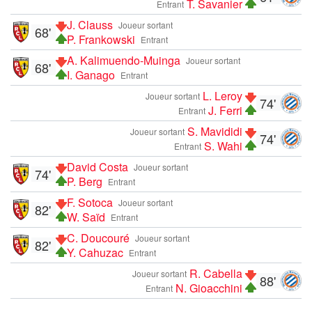
T. Savanier
Entrant
J. Clauss
Joueur sortant
68'
P. Frankowski
Entrant
A. Kalimuendo-Muinga
Joueur sortant
68'
I. Ganago
Entrant
L. Leroy
Joueur sortant
74'
J. Ferri
Entrant
S. Mavididi
Joueur sortant
74'
S. Wahi
Entrant
David Costa
Joueur sortant
74'
P. Berg
Entrant
F. Sotoca
Joueur sortant
82'
W. Saïd
Entrant
C. Doucouré
Joueur sortant
82'
Y. Cahuzac
Entrant
R. Cabella
Joueur sortant
88'
N. Gioacchini
Entrant