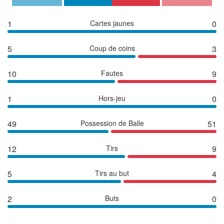
1
Cartes jaunes
0
5
Coup de coins
3
10
Fautes
9
1
Hors-jeu
0
49
Possession de Balle
51
12
Tirs
9
5
Tirs au but
4
2
Buts
0