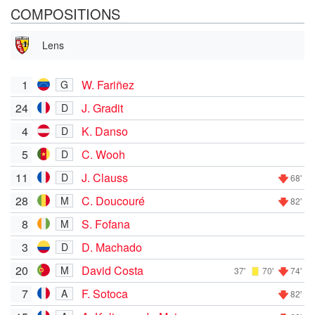
COMPOSITIONS
Lens
1
W. Fariñez
G
24
J. Gradit
D
4
K. Danso
D
5
C. Wooh
D
11
J. Clauss
D
68'
28
C. Doucouré
M
82'
8
S. Fofana
M
3
D. Machado
D
20
David Costa
M
37'
70'
74'
7
F. Sotoca
A
82'