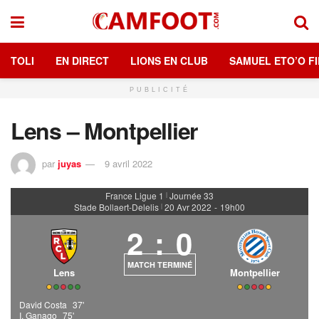
TOLI
EN DIRECT
LIONS EN CLUB
SAMUEL ETO’O FI
PUBLICITÉ
Lens – Montpellier
par
juyas
9 avril 2022
France Ligue 1
Journée 33
|
Stade Bollaert-Delelis
20 Avr 2022
-
19h00
|
2
:
0
MATCH TERMINÉ
Lens
Montpellier
David Costa
37'
I. Ganago
75'