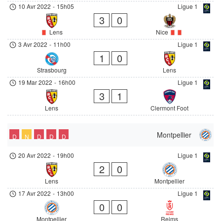
10 Avr 2022
-
15h05
Ligue 1
3
0
Lens
Nice
3 Avr 2022
-
11h00
Ligue 1
1
0
Strasbourg
Lens
19 Mar 2022
-
16h00
Ligue 1
3
1
Lens
Clermont Foot
Montpellier
D
N
D
D
D
20 Avr 2022
-
19h00
Ligue 1
2
0
Lens
Montpellier
17 Avr 2022
-
13h00
Ligue 1
0
0
Montpellier
Reims