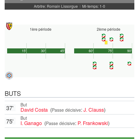
Arbitre: Romain Lissorgue
Mi-temps: 1-0
|
1ère période
2ème période
15'
30'
45'
60'
75'
90'
BUTS
But
37'
David Costa
(
:
J. Clauss
)
Passe décisive
But
75'
I. Ganago
(
:
P. Frankowski
)
Passe décisive