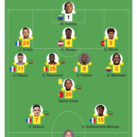
1
W. Fariñez
24
4
5
J. Gradit
K. Danso
C. Wooh
11
28
8
3
J. Clauss
C. Doucouré
S. Fofana
D. Machado
20
David Costa
7
15
F. Sotoca
A. Kalimuendo-Muinga