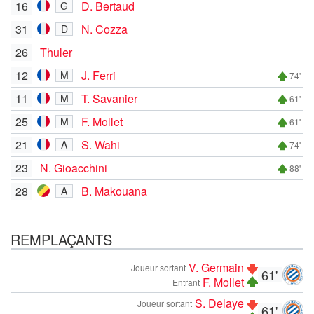
16
D. Bertaud
G
31
N. Cozza
D
26
Thuler
12
J. Ferri
M
74'
11
T. Savanier
M
61'
25
F. Mollet
M
61'
21
S. Wahi
A
74'
23
N. Gioacchini
88'
28
B. Makouana
A
REMPLAÇANTS
V. Germain
Joueur sortant
61'
F. Mollet
Entrant
S. Delaye
Joueur sortant
61'