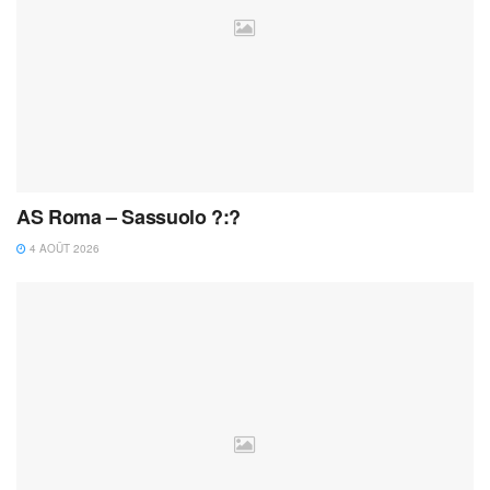
AS Roma – Sassuolo ?:?
4 AOÛT 2026