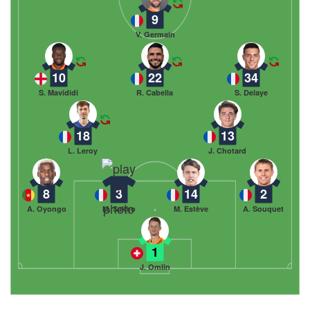
9
V. Germain
10
22
34
S. Mavididi
R. Cabella
S. Delaye
18
13
L. Leroy
J. Chotard
8
3
14
2
A. Oyongo
M. Sakho
M. Estève
A. Souquet
1
J. Omlin