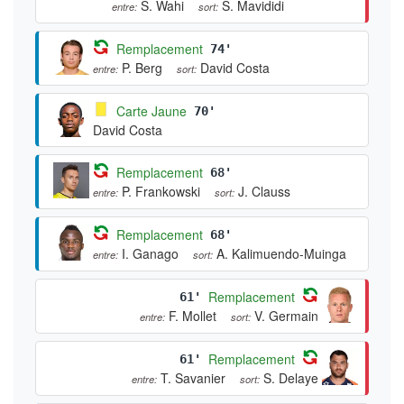
S. Wahi
S. Mavididi
entre:
sort:
Remplacement
74'
P. Berg
David Costa
entre:
sort:
Carte Jaune
70'
David Costa
Remplacement
68'
P. Frankowski
J. Clauss
entre:
sort:
Remplacement
68'
I. Ganago
A. Kalimuendo-Muinga
entre:
sort:
Remplacement
61'
F. Mollet
V. Germain
entre:
sort:
Remplacement
61'
T. Savanier
S. Delaye
entre:
sort: