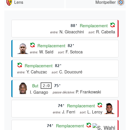
Lens
Montpellier
Remplacement
88'
N. Gioacchini
R. Cabella
entre:
sort:
Remplacement
82'
W. Saïd
F. Sotoca
entre:
sort:
Remplacement
82'
Y. Cahuzac
C. Doucouré
entre:
sort:
But
2:0
75'
P. Frankowski
I. Ganago
passe décisive:
Remplacement
74'
J. Ferri
L. Leroy
entre:
sort:
Remplacement
74'