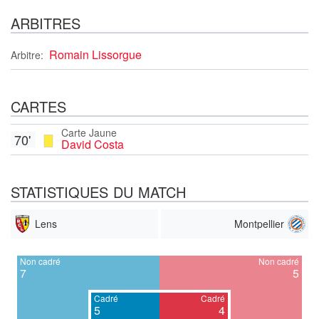
ARBITRES
Romain Lissorgue
Arbitre:
CARTES
Carte Jaune
70'
David Costa
STATISTIQUES DU MATCH
Lens
Montpellier
Non cadré
Non cadré
7
5
Cadré
Cadré
5
4