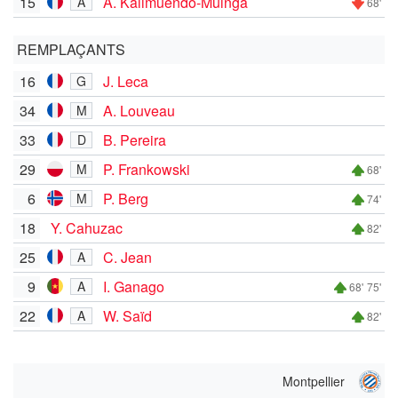
15
A. Kalimuendo-Muinga
A
68'
REMPLAÇANTS
16
J. Leca
G
34
A. Louveau
M
33
B. Pereira
D
29
P. Frankowski
M
68'
6
P. Berg
M
74'
18
Y. Cahuzac
82'
25
C. Jean
A
9
I. Ganago
A
68'
75'
22
W. Saïd
A
82'
Montpellier